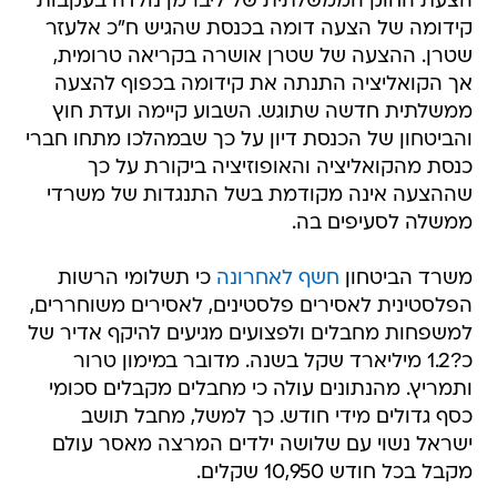
הצעת החוק הממשלתית של ליברמן נולדה בעקבות
קידומה של הצעה דומה בכנסת שהגיש ח"כ אלעזר
שטרן. ההצעה של שטרן אושרה בקריאה טרומית,
אך הקואליציה התנתה את קידומה בכפוף להצעה
ממשלתית חדשה שתוגש. השבוע קיימה ועדת חוץ
והביטחון של הכנסת דיון על כך שבמהלכו מתחו חברי
כנסת מהקואליציה והאופוזיציה ביקורת על כך
שההצעה אינה מקודמת בשל התנגדות של משרדי
ממשלה לסעיפים בה.
משרד הביטחון
חשף לאחרונה
כי תשלומי הרשות
הפלסטינית לאסירים פלסטינים, לאסירים משוחררים,
למשפחות מחבלים ולפצועים מגיעים להיקף אדיר של
כ?1.2 מיליארד שקל בשנה. מדובר במימון טרור
ותמריץ. מהנתונים עולה כי מחבלים מקבלים סכומי
כסף גדולים מידי חודש. כך למשל, מחבל תושב
ישראל נשוי עם שלושה ילדים המרצה מאסר עולם
מקבל בכל חודש 10,950 שקלים.