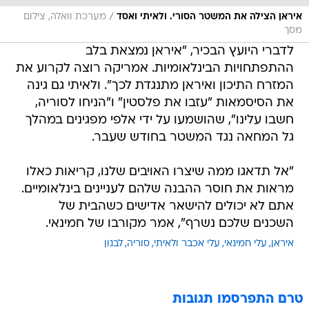
/
איראן הצילה את המשטר הסורי. ולאיתי ואסד
מערכת וואלה, צילום
מסך
לדברי היועץ הבכיר, "איראן נמצאת בלב
ההתפתחויות הבינלאומיות. אמריקה רוצה לקרוע את
המזרח התיכון ואיראן מתנגדת לכך". ולאיתי גם גינה
את הסיסמאות "עזבו את פלסטין" ו"הניחו לסוריה,
חשבו עלינו", שהושמעו על ידי אלפי מפגינים במהלך
גל המחאה נגד המשטר בחודש שעבר.
"אל תדאגו ממה שיצרו האויבים שלנו, קריאות כאלו
מראות את חוסר ההבנה שלהם לעניינים בינלאומיים.
אתם לא יכולים להישאר אדישים כשהבית של
השכנים שלכם נשרף", אמר מקורבו של חמינאי.
איראן
עלי חמינאי
עלי אכבר ולאיתי
סוריה
לבנון
טרם התפרסמו תגובות