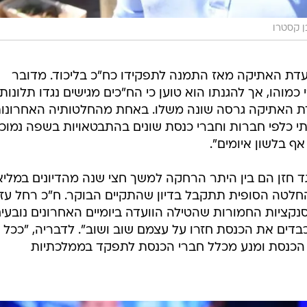
ן קסטרו
ועדת האתיקה מאז התמנה לתפקידו כח"כ בליכוד. מדובר
הו, אך להגנתו הוא טוען כי הח"כים מגישים נגדו תלונות 
דת האתיקה גרסה שונה משלו. באחת מהחלטותיה האחרונו
יטתי כלפי חברות וחברי כנסת שונים בהתבטאויות בשפה נמוכ
ף בלשון איומים".
גד חזן הם בין היתר הרחקה למשך חצי שנה מהדיונים במלי
החלטה הסופית תתקבל בדיון שהתקיים הבוקר. ח"כ רחל עזר
קציות החמורות שהטילה הוועדה ביומיים האחרונים נובעי
דים את הכנסת חזרו על עצמם שוב ושוב". לדבריה, "ככל
הכנסת ומנע מכלל חברי הכנסת לתפקד בממלכתיות