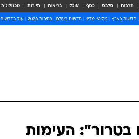
תרבות
סלבס
כסף
אוכל
בריאות
תיירות
טכנולוגיה
חדשות בארץ
פוליטי-מדיני
חדשות בעולם
בחירות 2026
עוד בחדשות
אירועים בארץ
פוליטיקה וממשל
המזרח התיכון
דעות ופרשנויו
חדשות פלילים ומשפט
יחסי חוץ
אירופה
סרי ושלזינגר
חינוך
אמריקה
פרויקטים מיוח
ישראלים בחו"ל
אסיה והפסיפיק
אסור לפספס
בריאות
אפריקה
מדע וסביבה
חברה ורווחה
הנחיות פיקוד 
ארכיון מדורים
זמני כניסת ש
לוח חופשות וח
לוח שנה
חדשות יהדות
בטרור": העימות
חדשות המשפ