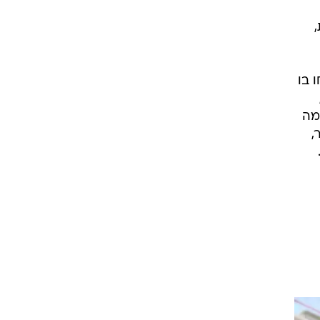
 בו
מה
,