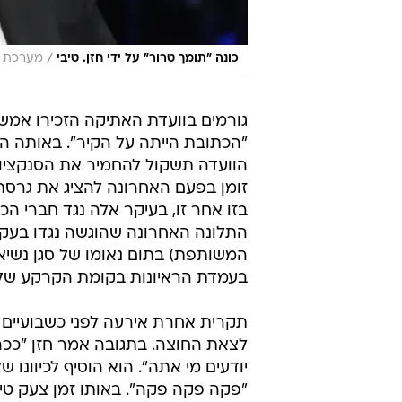
/
כונה "תומך טרור" על ידי חזן. טיבי
מערכת ו
גורמים בוועדת האתיקה הזכירו אמש א
"הכתובת הייתה על הקיר". באותה ה
הוועדה תשקול להחמיר את הסנקציות
זומן בפעם האחרונה להציג את גרסתו 
בזו אחר זו, בעיקר אלה נגד חברי ה
התלונה האחרונה שהוגשה נגדו בעקב
המשותפת) בתום נאומו של סגן נשיא 
בעמדת הראיונות בקומת הקרקע של ה
תקרית אחרת אירעה לפני כשבועיים כ
לצאת החוצה. בתגובה אמר חזן "ככה
יודעים מי אתה". הוא הוסיף לכיוונו 
"פקה פקה פקה". באותו זמן צעק טיב