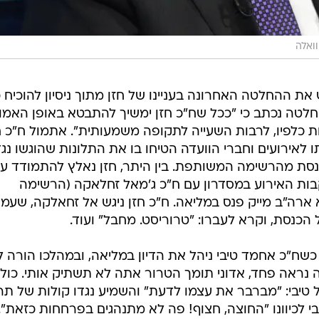
ואלה
ת ההחלטה האחרונה בעניינו של חזן מתוך ניסיון להוכיח כ
חלטה נכתב כי "ככל שח"כ חזן ימשיך להתבטא באופן האמור
 כלפיו, לרבות השעייה לתקופה משמעותית". אתמול ח"כ ח
לאירועים וחברי הוועדה הטיחו בו את התלונות שהוגשו נגד
כנסת מהרשימה המשותפת. בין היתר, חזן נאלץ להתמודד ע
ות האירוע במסדרון עם ח"כ ג'מאל זחלאקה (הרשימה
ארה"ב מייק פנס במליאה. ח"כ חזן ניגש אל זחאלקה, שעמ
כנסת, וקרא לעברו: "טרוריסט. מחבל" ועוד.
שח"כ אחמד טיבי ניהל את הדיון במליאה, ובמהלכו הורה ל
 נראה פחד, אדוני תומך הטרור אתה לא תשתיק אותי. כול
של טיבי: "מברבר את עצמו לדעת" והשמיע נגדו קולות של תר
י לכיוונו "החוצה, חצוף! פה לא מתנהגים בפרחחות כזאת".