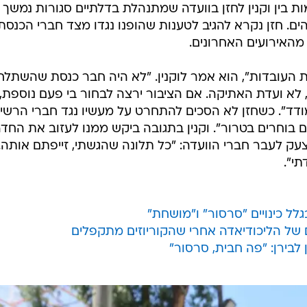
בין וקנין לחזן בוועדה שמתנהלת בדלתיים סגורות נמשך
ים. חזן נקרא להגיב לטענות שהופנו נגדו מצד חברי הכנסת,
ו מהאירועים האחרונים.
ת העובדות", הוא אמר לוקנין. "לא היה חבר כנסת שהשתלחו
 לא ועדת האתיקה. אם הציבור ירצה לבחור בי פעם נוספת,
מודד". כשחזן לא הסכים להתחרט על מעשיו נגד חברי הרשי
 בוחרים בטרור". וקנין בתגובה ביקש ממנו לעזוב את החדר
 צעק לעבר חברי הוועדה: "כל תלונה שהגשתי, זייפתם אותה.
י".
לל כינויים "סרסור" ו"מושחת"
של הליכודיאדה אחרי שהקוריוזים מתקפלים
 לבירן: "פה חבית, סרסור"