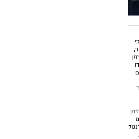
י
,
זן
ו
ם
ד
חזן
ם
נגול