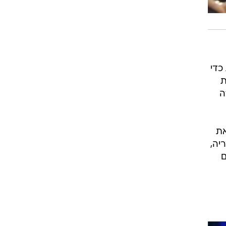
כדי
ת
ה
את
יה,
ם