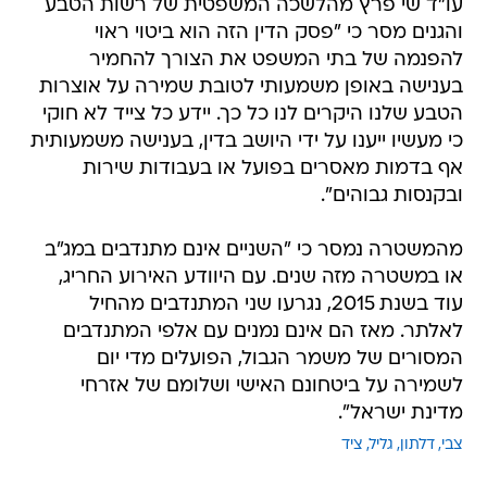
עו"ד שי פרץ מהלשכה המשפטית של רשות הטבע
והגנים מסר כי "פסק הדין הזה הוא ביטוי ראוי
להפנמה של בתי המשפט את הצורך להחמיר
בענישה באופן משמעותי לטובת שמירה על אוצרות
הטבע שלנו היקרים לנו כל כך. יידע כל צייד לא חוקי
כי מעשיו ייענו על ידי היושב בדין, בענישה משמעותית
אף בדמות מאסרים בפועל או בעבודות שירות
ובקנסות גבוהים".
מהמשטרה נמסר כי "השניים אינם מתנדבים במג"ב
או במשטרה מזה שנים. עם היוודע האירוע החריג,
עוד בשנת 2015, נגרעו שני המתנדבים מהחיל
לאלתר. מאז הם אינם נמנים עם אלפי המתנדבים
המסורים של משמר הגבול, הפועלים מדי יום
לשמירה על ביטחונם האישי ושלומם של אזרחי
מדינת ישראל".
צבי
דלתון
גליל
ציד