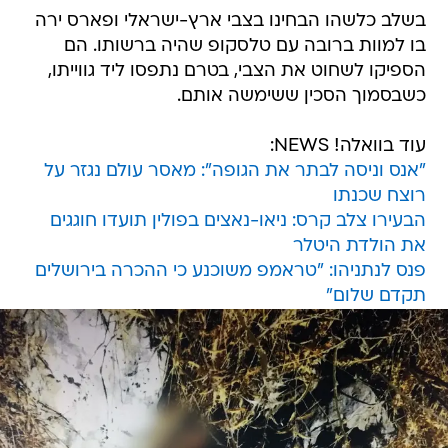
בשלב כלשהו הבחינו בצבי ארץ-ישראלי ופארס ירה
בו למוות ברובה עם טלסקופ שהיה ברשותו. הם
הספיקו לשחוט את הצבי, בטרם נתפסו ליד גווייתו,
כשבסמוך הסכין ששימשה אותם.
עוד בוואלה! NEWS:
"אנס וניסה לבתר את הגופה": מאסר עולם נגזר על
רוצח שכנתו
הבעירו צלב קרס: ניאו-נאצים בפולין תועדו חוגגים
את הולדת היטלר
פנס לנתניהו: "טראמפ משוכנע כי ההכרה בירושלים
תקדם שלום"