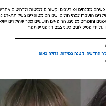
 "הילדה בת ה-17 תכננה יחד עם אחיה לברוח במשך יותר משנתיים. היא ברחה דרך
בית מאחר שפחד".
 שבועות או חודשים בכל פעם, והם לא שוחררו אפילו כדי
התקלח רק פעם או פעמיים בשנה והם קיבלו מעט מאוד מזו
רשים לילדים לאכול אותו", אמר הסטרין. "הם היו קונים מזון,
על הדלפק. הם היו נותנים להם להסתכל על המזון, אבל לא
 כשהם מוזנחים ומורעבים וקשורים למיטות ולרהיטים אחרים
לדים הועברו לבתי חולים, שם הם מטופלים בשל תת-תזונה
מנים וחומרים מזינים. הרופאים חוששים מכך שהילדים יישא
על ידי פסיכולוגים כשמצבם הגופני ישתפר.
ה
'ר החדשה: קטנה במידות, גדולה באופי