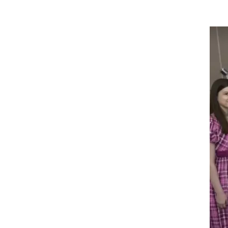
ה
מדים בפני עונש מאסר של 94 שנים
כליאת