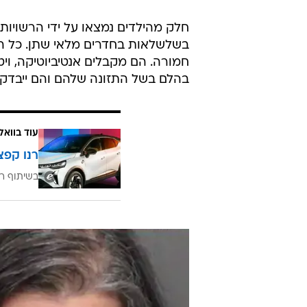
לפי התובע,
החלון יחד עם אחד מאחיה, שחזר ל
הוא אמר כי הילדים היו נאזקים למשך
ללכת לשירותים. ההורים הרשו להם ל
"ההורים היו קונים מזון לעצמם ולא מ
כולל מאפי תפוחים, ומשאירים אותו 
לאכול אותו".
חלק מהילדים נמצאו על ידי הרשויות
בשלשלאות בחדרים מלאי שתן. כל הי
חמורה. הם מקבלים אנטיביוטיקה, ויט
בהלם בשל התזונה שלהם והם ייבדקו 
עוד בוואל
רנו קפצ