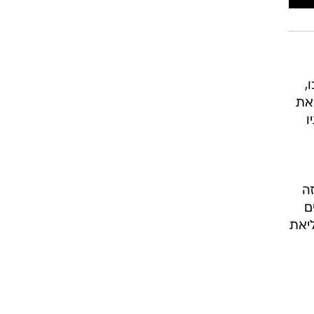
,
את
יו