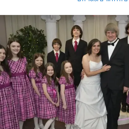
אמר התובע מייק הסטרין, ממחוז ריברסייד, במהלך הדיון
יוחס להם. "לפעמים אתה נתקל בעסק הזה בשפל אנושי, וז
מה שיש לנו כאן". דייוויד, ואשתו ולואיזה אנה טרפין, בת 49, עו
 אם יורשעו ביותר מ-20 העבירות המיוחסות להם, הכוללות עינויים, התעללות בילדים ו
ם היו חיוורים ומסריחים"