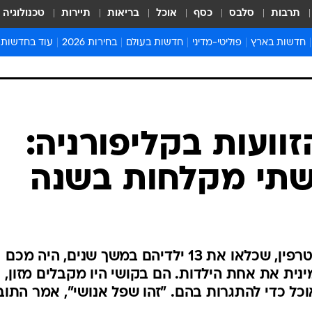
תרבות
סלבס
כסף
אוכל
בריאות
תיירות
טכנולוגיה
חדשות בארץ
פוליטי-מדיני
חדשות בעולם
בחירות 2026
עוד בחדשות
אירועים בארץ
פוליטיקה וממשל
המזרח התיכון
דעות ופרשנויו
חדשות פלילים ומשפט
יחסי חוץ
אירופה
סרי ושלזינגר
חינוך
אמריקה
פרויקטים מיוח
ישראלים בחו"ל
אסיה והפסיפיק
אסור לפספס
בריאות
אפריקה
מדע וסביבה
חברה ורווחה
הנחיות פיקוד 
ארכיון מדורים
זמני כניסת ש
לוח חופשות וח
לוח שנה
חדשות יהדות
וועות בקליפורניה:
חדשות המשפ