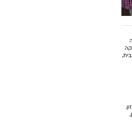
ה
והזעיקה
 29 וכולם חונכו בבית,