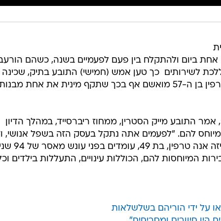
ת
אחת ביום ולהתקלח בין פעם לפעמיים בשנה, כשהם הורעבו
לכת לשירותים  כך טען אמש (חמישי) התובע בתיק, שכינה 
המקרה "שפל אנושי". האב, דייוויד טרפין בן ה-57 מואשם אף בכך שתקף מינית את אחת מבנות