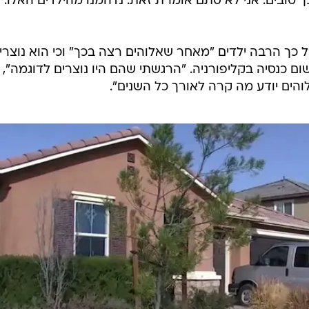
 במערב וירג'יניה, הקשר עם הזוג היה מועט מאוד והם היו
הם היו כמו כל משפחה אחרת", אמרה בטי טרפין, אמו בת
 כל כך טובים. אני לא סתם אומרת זאת. נדהמנו מהילדים האלו. 
ל כך הרבה ילדים "מאחר שאלוהים רצה בכך" וכי הוא נוצרי
ם כנסיה בקליפורניה. "הרגשתי שהם היו נוצרים לדוגמה",
הים יודע מה קרה לאורך כל השנים".