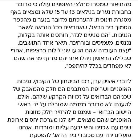
מהתיאור שמסרו מחלצי האופניים עולה כי מדובר
בחבורת נערים בגילאים 13 עד 15 שלא נמצאים באף
מסגרת חינוכית. להערכתם מדובר בנערים מהכפר
הסמוך ביר הדאג', שאחראים ככל הנראה לשאר
הגניבות. "הם מגיעים לגדר, חותכים אותה בקלות,
נכנסים, מעמיסים ובורחים", תיאר אחד התושבים.
"עצם העובדה שהם הגיעו שני לילות ברציפות, אחרי
שבלילה הראשון ניהלו אחריהם מרדף מראה שהם
לא מפחדים בכלל להיתפס".
לדברי איציק עדן, רכז הביטחון של הקיבוץ, גניבות
האופניים ושריפת המתבנים הם חלק מהמאבק של
שכניהם הבדואים על זכויות הקרקע שלהם. אולם,
לטענתו לא מדובר במגמה שמובלת על ידי ראשי
היישוב הבדואי - שמנסים להחזיר חלק מזוגות
האופניים שהם מוצאים. "יש לנו מערכת יחסים ארוכת
שנים עם שכנינו והיא ידעה עליות ומורדות. אנחנו
פועלים יחד עם מכובדי ביר הדאג' להפסקת