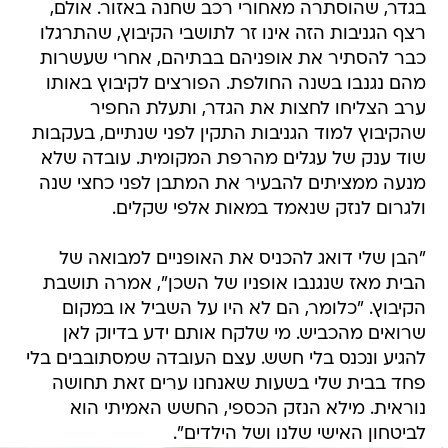
בגדר, שהוסתרה מאחורי רכב שחנה באזור. אולם,
רצף הגניבות הזה אינו זר לתושבי הקיבוץ, שהתרגלו
כבר להסתיר את אופניהם בבתיהם, אחרי שעשרות
מהם נגנבו בשנה החולפת. הפורצים לקיבוץ באותו
ערב הצליחו לחצות את הגדר, ותעלת החפיר
שהקיבוץ למוד הגניבות התקין לפני שנתיים, בעקבות
שוד ענק של עגלים מהרפת המקומית. עובדה שלא
מנעה ממציתים להבעיר את המתבן לפני כחצי שנה
ולגרום לנזק שנאמד במאות אלפי שקלים.
"הבן שלי דואג להכניס את האופניים למבואה של
הבית מאז שנגנבו אופניו של השכן", אמרה תושבת
הקיבוץ. "כלומר, הם לא היו על השביל או במקום
שרואים מהכביש. מי שלקח אותם ידע בדיוק לאן
להגיע ונכנס בלי חשש. עצם העובדה שמסתובבים בלי
פחד בבית שלי בשעות שאנחנו ערים זאת תחושה
נוראית. מילא הנזק הכספי, החשש האמיתי הוא
לביטחון האישי שלנו ושל הילדים".