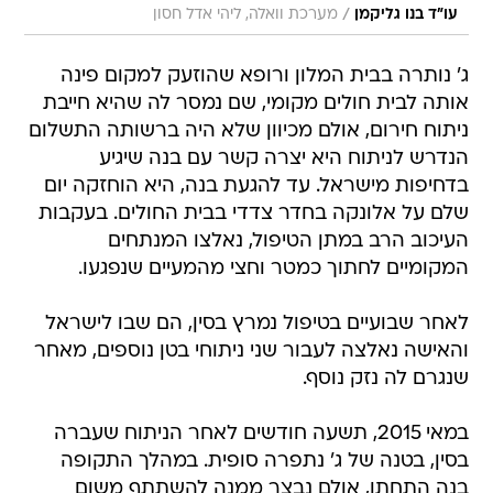
/
עו"ד בנו גליקמן
מערכת וואלה, ליהי אדל חסון
ג' נותרה בבית המלון ורופא שהוזעק למקום פינה
אותה לבית חולים מקומי, שם נמסר לה שהיא חייבת
ניתוח חירום, אולם מכיוון שלא היה ברשותה התשלום
הנדרש לניתוח היא יצרה קשר עם בנה שיגיע
בדחיפות מישראל. עד להגעת בנה, היא הוחזקה יום
שלם על אלונקה בחדר צדדי בבית החולים. בעקבות
העיכוב הרב במתן הטיפול, נאלצו המנתחים
המקומיים לחתוך כמטר וחצי מהמעיים שנפגעו.
לאחר שבועיים בטיפול נמרץ בסין, הם שבו לישראל
והאישה נאלצה לעבור שני ניתוחי בטן נוספים, מאחר
שנגרם לה נזק נוסף.
במאי 2015, תשעה חודשים לאחר הניתוח שעברה
בסין, בטנה של ג' נתפרה סופית. במהלך התקופה
בנה התחתן, אולם נבצר ממנה להשתתף משום