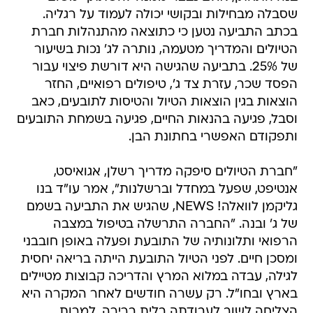
שסבלה מבחילות ובקושי יכולה לעמוד על רגליה.
בכתב התביעה נטען כי כתוצאה מהתנהלות חברת
הטיולים והמדריך מטעמה, נותרה לג' נכות בשיעור
של 25%. בתביעה שהגישה היא דורשת פיצוי עבור
הפסד שכר, עזרת צד ג', טיפולים רפואיים, החזר
הוצאות בגין הוצאות הטיול והטיסות לתובעים, כאב
וסבל, פגיעה בהנאות החיים, פגיעה בשמחת התובעים
ותפקודם האפשרי בחתונת הבן.
"חברת הטיולים סיפקה מדריך רשלן, אגואיסט,
אנטיפט, שפעל במחדל וברשלנות", אמר עו"ד בנו
גליקמן לוואלה! NEWS, שהגיש את התביעה בשמם
של ג' ובנה. "החברה התרשלה בטיפול במצבה
הרפואי ותלונותיה של התובעת ופעלה באופן חובבני
ומסכן חיים. לפני הטיול התובעת הייתה בריאה יחסית
לגילה, עבדה במלוא המרץ והדריכה קבוצות מטיילים
בארץ ובחו"ל. רק עשרה חודשים לאחר המקרה היא
הצליחה לשוב לעבודתה בלית ברירה, למרות