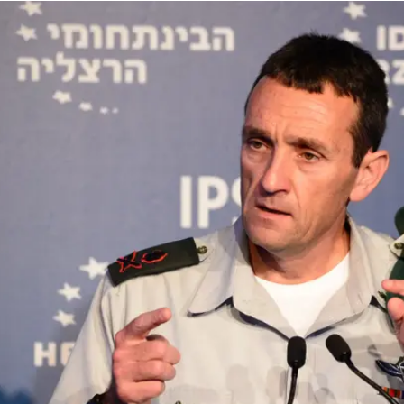
הוא יוחלף על ידי אלוף תמיר היימן, מפקד הגיס הצפוני והמכללות הצ
עוצבת "געש וראש חטיבת התורה וההדרכה באגף מבצעים. הו
ש יהיה תת-אלוף אמיר ברעם, שיועלה לדרגת אלוף.
מת אל-חרירי רחוקה מלהיפתר