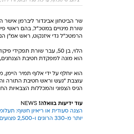
צילום: שי מכלוף, עריכה: שניר דבוש, ורד לידני
שר הביטחון אביגדור ליברמן אישר היו
שורת מינויים במטכ"ל, בהם ראשי פיק
הרמטכ"ל גדי איזנקוט, ראש אמ"ן הנו
הוא מונה למפקדת חטיבת הצנחנים, מפקד עוצבת "הג