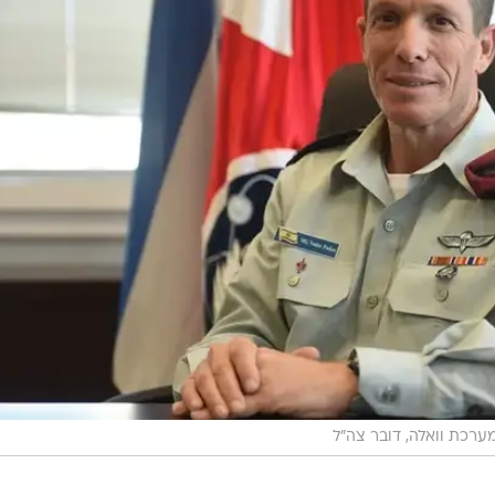
אלוף נדב פדן, ראש אגף התקשוב והגנת הסייבר, ימונה למפקד פיקוד המרכז. פדן, בן 50, היה
קד יחידת דובדבן, מפקד בה"ד 1 ומפקד עוצבות "אדום" ו"הפלדה". הוא משמש ראש אגף
על ידי תת-אלוף ליאור כרמלי, שיקודם לדרגת אלוף.