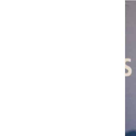
באיות. היימן, בן 49, היה מפקד
א שימש בתפקידו מאז 2015. מפקד