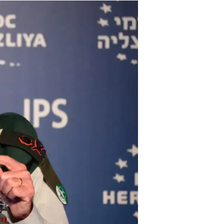
הגיס הצפוני והמכללות הצבאיות החד
עוד ידיעות בוואלה!
NEWS
הצגה סעודית או ריאיון חשוף: תעלו
יותר מ-330 הרוגים ו-2,500 פצועים ברעידת אדמה בגבול איראן ועיראק