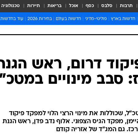
תרבות
סלבס
כסף
אוכל
בריאות
תיירות
טכנולוגיה
חדשות בארץ
פוליטי-מדיני
חדשות בעולם
בחירות 2026
עוד בחדשות
אירועים בארץ
פוליטיקה וממשל
המזרח התיכון
דעות ופרשנויו
חדשות פלילים ומשפט
יחסי חוץ
אירופה
סרי ושלזינגר
חינוך
אמריקה
פרויקטים מיוח
ישראלים בחו"ל
אסיה והפסיפיק
אסור לפספס
בריאות
אפריקה
מדע וסביבה
חברה ורווחה
הנחיות פיקוד 
ארכיון מדורים
זמני כניסת ש
לוח חופשות וח
לוח שנה
חדשות יהדות
קוד דרום, ראש הגנת
חדשות המשפ