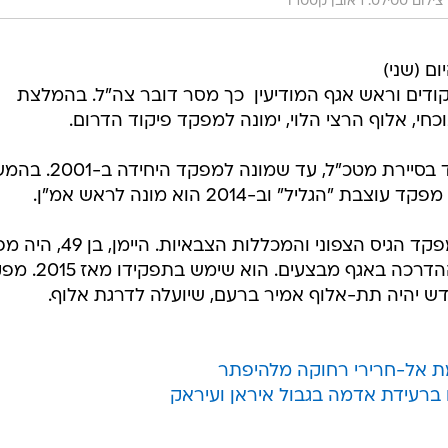
, צילום סטילס: ראובן קסטרו
ם (שני)
ודים וראש אגף המודיעין  כך מסר דובר צה"ל. בהמלצת
כחי, אלוף הרצי הלוי, ימונה למפקד פיקוד הדרום.
הלוי, בן 50, עבר שורת תפקידי פיקוד בסיירת מטכ"ל, עד שמונה למ
ליל" וב-2014 הוא מונה לראש אמ"ן.