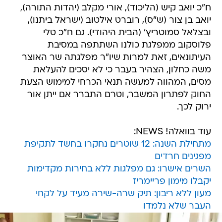
ח"כ יואב קיש (הליכוד), אורי מקלב (יהדות התורה),
יואב בן צור (ש"ס), רוברט אילטוב (ישראל ביתנו),
ובצלאל סמוטריץ' (הבית היהודי). גם ח"כ טלי
פלוסקוב ממפלגת כולנו השתתפה במסיבת
העיתונאים, זאת למרות שיו"ר מפלגתה שר האוצר
משה כחלון, הצהיר בעבר כי לא יסכים להעלאת
מסים, המהווה למעשה תנאי הכרחי למימוש הצעת
החוק לפתרון המשבר, וטרם התברר אם ייתן אור
ירוק לכך.
עוד בוואלה! NEWS:
מתחילת השנה: 12 שוטרים נחקרו בחשד לתקיפת
מפגינים חרדים
השרים אישרו: גם מפלגות ללא בחירות מקדימות
יקבלו מימון פריימריז
מעון ללא ריבון: תיק שרה-שירה מעיד על לקחי
העבר שלא נלמדו