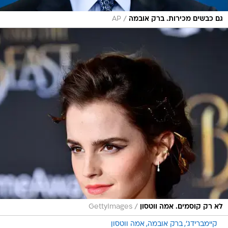
/
גם כבשים מכירות. ברק אובמה
AP
/
לא רק קוסמים. אמה ווטסון
GettyImages
קיימברידג'
ברק אובמה
אמה ווטסון