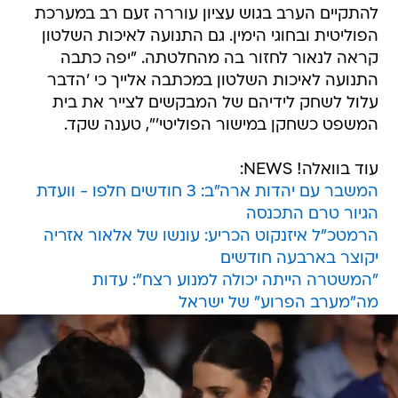
להתקיים הערב בגוש עציון עוררה זעם רב במערכת
הפוליטית ובחוגי הימין. גם התנועה לאיכות השלטון
קראה לנאור לחזור בה מהחלטתה. "יפה כתבה
התנועה לאיכות השלטון במכתבה אלייך כי 'הדבר
עלול לשחק לידיהם של המבקשים לצייר את בית
המשפט כשחקן במישור הפוליטי'", טענה שקד.
עוד בוואלה! NEWS:
המשבר עם יהדות ארה"ב: 3 חודשים חלפו - וועדת
הגיור טרם התכנסה
הרמטכ"ל איזנקוט הכריע: עונשו של אלאור אזריה
יקוצר בארבעה חודשים
"המשטרה הייתה יכולה למנוע רצח": עדות
מה"מערב הפרוע" של ישראל