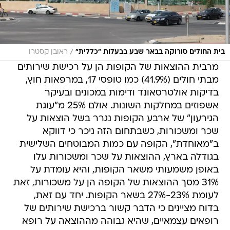
/
בית החולים סורוקה בבאר שבע בבעלות "כללית"
ראובן קסטרו
מרבית ההוצאות של הקופות הן על רכישת שירותים
מבתי חולים (41.9%) כמו טופסי 17, במרפאות חוץ,
בדיקות אולטרסאונד ודימות במכונים ובעיקר
אשפוזים במחלקות השונות. אולם 25% מ"עוגת
הגירעון" של ארבע הקופות נגרר בשל הוצאות על
שכר ומשכורות, כשבתחום הזה ניכר כי דווקא
ב"מאוחדת", הקופה עם כמות המבוטחים השלישית
בגודלה בארץ, ההוצאות על שכר ומשכורות עלו
באופן משמעותי משאר הקופות, והיא עומדת על
31% מסך ההוצאות של הקופה הן על משכורות, זאת
לעומת 23%-27% בשאר הקופות. יחד עם זאת,
בדוח מציינים כי הדבר קשור ברכישת שירותים של
רופאים עצמאיים, שהיא גבוהה מההוצאה על רופא