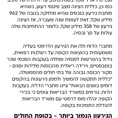
1.56 מיליארד שקל בשנת 2015, עלייה חדה של 25%.
כמו כן, כללית הציגה מצב פיננסי רעוע, כשהיא
סוחבת גירעון בנכסים שהיא מחזיקה בגובה של 962
מיליון שקל, זאת לעומת שנה שעברה, אז הציגה
גירעון של 358 מיליון שקל, כלומר ההתחייבות שלה
עולות על סך נכסיה.
מחברי הדוח תלו את הגירעון הדרמטי בעליה
משמעותית בהוצאות הקופה על רשלנות רפואית,
גידול בהפרשות לפנסיה ומחלה בעקבות הסכמי שכר
בומבסטיים, וירידה ריאלית מהכנסות מלידות ופגים -
מקור הכנסה גבוהה של בתי חולים מהממשלה.
"כללית תתקשה להמשיך ולממן גירעונות בהיקפים
דומים בשנים הבאות" ציינו מחברי הדו"ח. בעקבות
הדוח, גורמים במשרד הבריאות צופים כי בכירי
הקופה ינהלו מומ דרמטי עם משרד הבריאות
להגדלת התמיכות בקופה.
הגירעון הנמוך ביותר - בקופת החולים