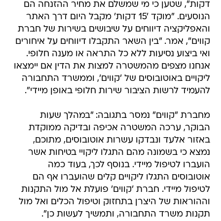
דקות", שטען כי מי שמשלם את מחיר ההזנחה הם
הנוסעים. "מוקד '15 דקות' מקבל היום דרך האתר
והאפליקציה דיווחים על שיבושים בשירות של חברת
קווים", אמר. "בין השאר התקבלו דיווחים על איחורים
ואי ביצוע נסיעות ללא כל התראה או מענה חלופי.
אנחנו מצפים מהמשטרה למצות את הדין אם יימצאו
ליקויים באוטובוסים של 'קווים', וממשרד התחבורה
להעמיד לרשות הציבור שירות חלופי באופן מיידי".
מחברת "קווים" נמסר בתגובה: "במהלך שעות
הבוקר, ערכה המשטרה אכיפה ובדיקה ממוקדת
באזור אלעד ונבדקו עשרות אוטובוסים, מתוכם,
נמצא כי בשמונה מהם התגלו ליקויי בטיחות אשר
הועברו לטיפול מיידי. בנוסף לכך, בעוד כמה
אוטובוסים התגלו ליקויים קלים שהועברו אף הם
לטיפול מיידי. חברת 'קווים' פועלת אל מול התקנות
וההוראות של היצרן בתחזוק וטיפול הכלים ואל מול
תקנות משרד התחבורה, ותמשיך לעשות כן".