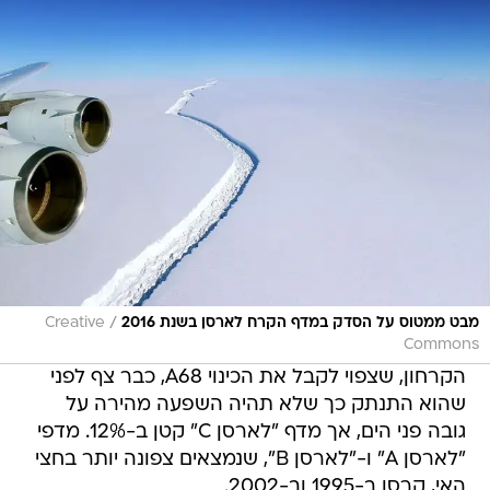
/
מבט ממטוס על הסדק במדף הקרח לארסן בשנת 2016
Creative
Commons
הקרחון, שצפוי לקבל את הכינוי A68, כבר צף לפני
שהוא התנתק כך שלא תהיה השפעה מהירה על
גובה פני הים, אך מדף "לארסן C" קטן ב-12%. מדפי
"לארסן A" ו-"לארסן B", שנמצאים צפונה יותר בחצי
האי, קרסו ב-1995 וב-2002.