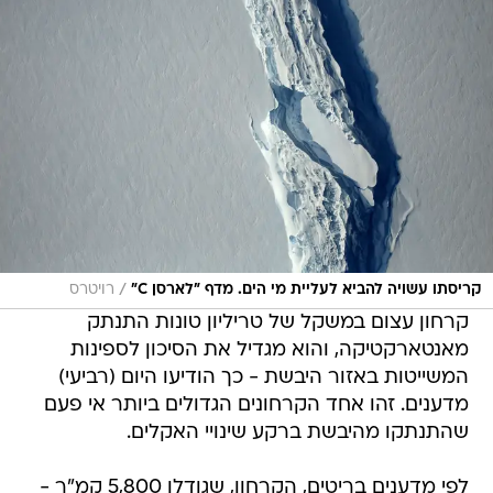
/
קריסתו עשויה להביא לעליית מי הים. מדף "לארסן C"
רויטרס
קרחון עצום במשקל של טריליון טונות התנתק
מאנטארקטיקה, והוא מגדיל את הסיכון לספינות
המשייטות באזור היבשת - כך הודיעו היום (רביעי)
מדענים. זהו אחד הקרחונים הגדולים ביותר אי פעם
שהתנתקו מהיבשת ברקע שינויי האקלים.
לפי מדענים בריטים, הקרחון, שגודלו 5,800 קמ"ר -