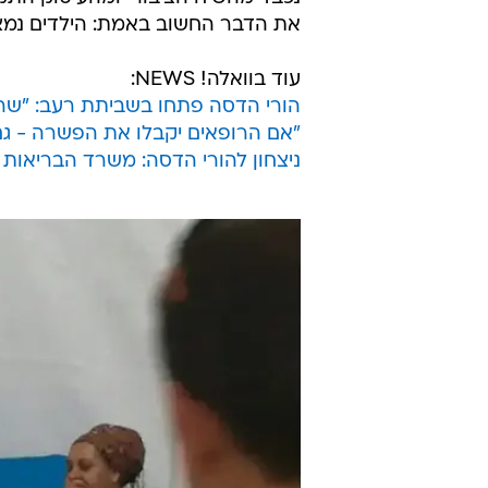
הקורבן הראשון של המשבר הקשה 
ההמטו-אונקולוגית, או שמדובר בציר
ש"נטשו את הילדים החולים". אחרים י
הבוטה והכוחני שלו.
צמד המילים "המשבר בהדסה", מגמ
הבריאות הציבורית בישראל. המשבר ה
בכל בתי החולים בארץ. במערכת הבר
נכבד מהשיח הציבורי ומהעיסוק התק
את הדבר החשוב באמת: הילדים נמצ
עוד בוואלה! NEWS:
הורי הדסה פתחו בשביתת רעב: "שר ה
"אם הרופאים יקבלו את הפשרה - גם 
ניצחון להורי הדסה: משרד הבריאות 