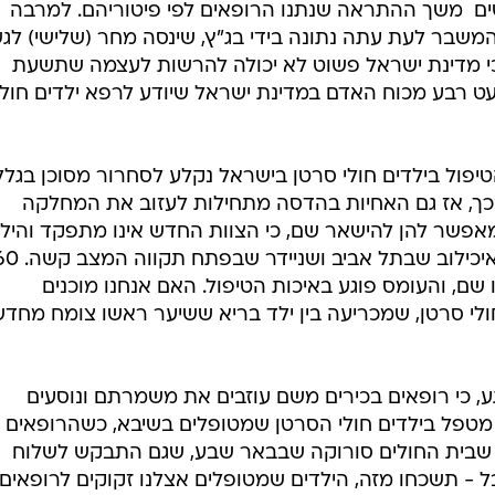
/
י. אוהל המחאה של הורי הדסה
רוני כנפו
פריצתם של משברים מהסוג הזה, ולא, לא מדובר כאן בכוח
שים ארוכים יודעים במשרד הבריאות על המשבר שהולך ומח
ם  משך ההתראה שנתנו הרופאים לפי פיטוריהם. למרבה
משבר לעת עתה נתונה בידי בג"ץ, שינסה מחר (שלישי) לג
כי מדינת ישראל פשוט לא יכולה להרשות לעצמה שתשעת
 רבע מכוח האדם במדינת ישראל שיודע לרפא ילדים חולי
יפול בילדים חולי סרטן בישראל נקלע לסחרור מסוכן בגלל
בכך, אז גם האחיות בהדסה מתחילות לעזוב את המחלקה
מאפשר להן להישאר שם, כי הצוות החדש אינו מתפקד והיל