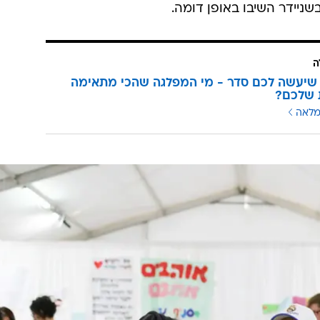
המטופלים בסכנה. גם בבתי החולים איכילוב שבתל אביב ושניידר שבפ
ו שם, והעומס פוגע באיכות הטיפול. האם אנחנו מוכנים
לי סרטן, שמכריעה בין ילד בריא ששיער ראשו צומח מחדש
, כי רופאים בכירים משם עוזבים את משמרתם ונוסעים
 מטפל בילדים חולי הסרטן שמטופלים בשיבא, כשהרופאים
ה שבית החולים סורוקה שבבאר שבע, שגם התבקש לשלוח
 - תשכחו מזה, הילדים שמטופלים אצלנו זקוקים לרופאים
שניידר השיבו באופן דומה.
ה
שיעשה לכם סדר - מי המפלגה שהכי מתאימה
 שלכם?
מלאה