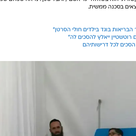
שפרץ בעקבות התפטרות הרופאים במחלקה
וף מקרים טרגי? יהיו שיאשימו במוות את הרופאים המתפט
אשימו את מנכ"ל הדסה פרופ' זאב רוטשטיין ואת סגנון הני
ד את המשבר הקשה והחמור ביותר בתולדות מערכת
זה ישפיע, כמו במשחק דומינו, על הטיפול בילדים חולי סר
יאות יש כבר מי שמכנים את ה"משבר" הזה כאסון לאומי. 
שורתי הוא בשאלה "מי אשם", וחבל שכך. נראה שכולם שכח
אים בסכנה ממשית.
בריאות בוגד בילדים חולי הסרטן"
רוטשטיין ייאלץ להסכים לה"
הסכים לכל דרישותיהם