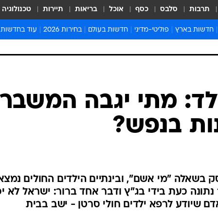
תרבות
סלבס
כסף
אוכל
בריאות
תיירות
טכנולוגיה
חדשות בארץ
פוליטי-מדיני
חדשות בעולם
בחירות 2026
עוד בחדשות
אירועים בארץ
פוליטיקה וממשל
המזרח התיכון
דעות ופרשנויו
חדשות פלילים ומשפט
יחסי חוץ
אירופה
סרי ושלזינגר
חינוך
אמריקה
פרויקטים מיוח
ישראלים בחו"ל
אסיה והפסיפיק
אסור לפספס
בריאות
אפריקה
מדע וסביבה
חברה ורווחה
הנחיות פיקוד 
ארכיון מדורים
זמני כניסת ש
לוח חופשות וח
לוח שנה
חדשות יהדות
לד: מתי יגבה המשבר
חדשות המשפ