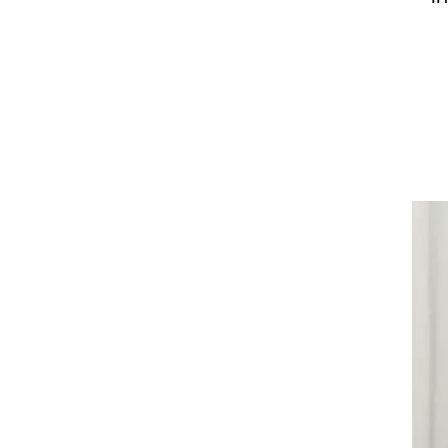
רים
הול
טן
חלק
ו