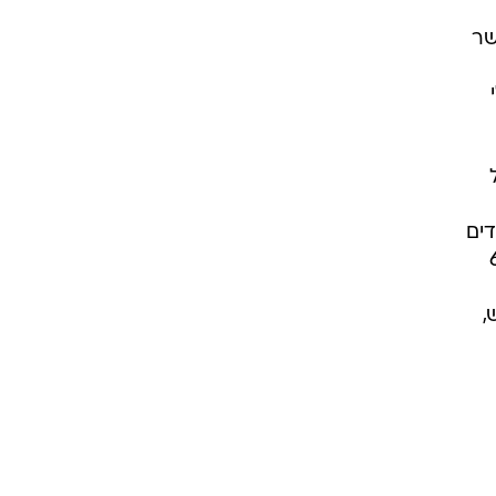
ריף
שר
דים