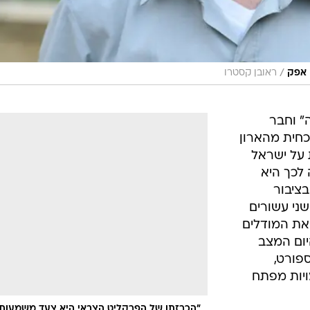
/
 אפק
ראובן קסטרו
ה" וחבר
כחית מהארון
על ישראל
לכך היא
בציבור
שני עשורים
את המודלים
היום המצב
ספורט,
ויות מפתח
"הכרזתו של הפרקליט הצבאי היא צעד משמעותי