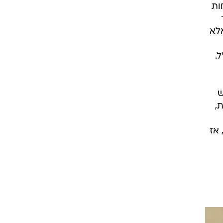
ות
אלא
.
ש
,
 אז