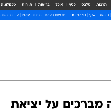
תרבות
סלבס
כסף
אוכל
בריאות
תיירות
טכנולוגיה
חדשות בארץ
פוליטי-מדיני
חדשות בעולם
בחירות 2026
עוד בחדשות
אירועים בארץ
פוליטיקה וממשל
המזרח התיכון
דעות ופרשנויו
חדשות פלילים ומשפט
יחסי חוץ
אירופה
סרי ושלזינגר
חינוך
אמריקה
פרויקטים מיוח
ישראלים בחו"ל
אסיה והפסיפיק
אסור לפספס
בריאות
אפריקה
מדע וסביבה
חברה ורווחה
הנחיות פיקוד 
ארכיון מדורים
זמני כניסת ש
לוח חופשות וח
לוח שנה
חדשות יהדות
 מברכים על יציאת
חדשות המשפ