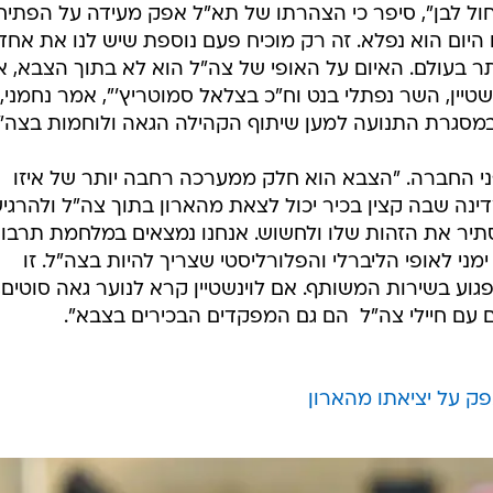
ה כחול לבן", סיפר כי הצהרתו של תא"ל אפק מעידה על הפתיח
יום הוא נפלא. זה רק מוכיח פעם נוספת שיש לנו את אחד
ר בעולם. האיום על האופי של צה"ל הוא לא בתוך הצבא, 
שטיין, השר נפתלי בנט וח"כ בצלאל סמוטריץ'", אמר נחמני,
במסגרת התנועה למען שיתוף הקהילה הגאה ולוחמות בצה"ל
ני החברה. "הצבא הוא חלק ממערכה רחבה יותר של איזו
דינה שבה קצין בכיר יכול לצאת מהארון בתוך צה"ל ולהרגי
סתיר את הזהות שלו ולחשוש. אנחנו נמצאים במלחמת תרבות
י לאופי הליברלי והפלורליסטי שצריך להיות בצה"ל. זו
ע בשירות המשותף. אם לוינשטיין קרא לנוער גאה סוטים,
עם חיילי צה"ל  הם גם המפקדים הבכירים בצבא".
פק על יציאתו מהארון