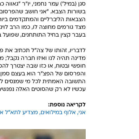
סגן (במיל') עמר נחמני, יו"ר "גאוו
בשורות הצבא. "אני חושב שהפרסום ה
הצבאות הליברליים והמתקדמים ביות
מצד גורמים מחוצה לו, כמו הרב לוינ
בעבר קצין בחיל התותחנים, שפועל 
לדבריו, זהותו של צה"ל תכתיב את פ
מדינה תהיה לנו ואיזו חברה נקבל; מ
חופשי ובטוח, או כזו שבה יצטרך לה
והפרסום של הפצ"ר הוא בעצם סמן ימנ
התשובה האמתית לכל מי שמנסים לפגו
עכשיו לא רק שהסוטים האלה נפגשים 
לקריאה נוספת:
אני, אלוף במילואים, מצדיע לתא"ל א