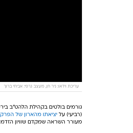
עריכת וידאו: ניר חן, מעצב גרפי: אביחי ברוך
גורמים בולטים בקהילת הלהט"ב בירכ
(רביעי) על
יציאתו מהארון של הפרק
מעורר השראה שמקדם שוויון הזדמנוי