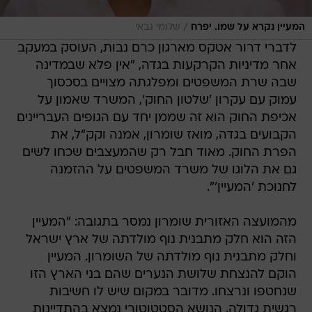
/
המעיין נקרא על שמו. יפרח
שלומי גבאי
לדברי דרור אטקס מארגון כרם נבות, העוסק במעקב
אחר מדיניות הקרקעות בגדה, "אין פלא שבמדינה
שבה שרת המשפטים ומפלגתה מצויים בסכסוך
עמוק עם עקרון 'שלטון החוק', המשרד שאמון על
אכיפת החוק הוא זה שממן יחד עם הגופים העבריינים
הקבועים בגדה, מואז שומרון, אמנה וקק"ל, את
הפרת החוק. מאוד חבל רק שהמעצבים שכחו לשים
גם את הלוגו של משרד המשפטים על ההזמנה
לחנוכת 'המעיין'".
מהמועצה האזורית שומרון נמסר בתגובה: "המעיין
הזה הוא חלק מתבנית נוף מולדתה של ארץ ישראל
וחלק מתבנית נוף מולדתה של השומרון. המעיין
הוקם להנצחת שלושת הנערים שהם בני הארץ הזו
שנחטפו ונרצחו. מדובר במקום שיש לו חשיבות
רגשית גדולה. הנושא הסטטוטורי נמצא בהתדיינות