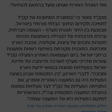
מול המנהל האזרחי ואנחנו נפעל בהתאם להנחיות".
מקק"ל נמסר כי: "במסגרת המחויבות של קק"ל
לתמיכה ולקידום החינוך הבלתי פורמלי בישראל,
מבוצעת בין היתר תוכנית מעו"ף - העצמה חברתית,
ערכית ותרבותית של הקהילה באמצעות תכניות
חינוכיות ותכנים של ציונות, אקולוגיה, אהבת הארץ
ומנהיגות. התוכנית מקודמת בשיתוף רשויות ומועצות
ברחבי ישראל. ביום העצמאות האחרון הפעילה קק"ל
עשרות מדריכי מעו"ף לאורכה ולרוחבה של מדינת
ישראל בפעילויות מגוונות בנושאי ידיעת הארץ
וסביבה". לדברי הארגון, "בין המקומות שבהן בוצעה
הפעילות היה גם המועצה האזורית שומרון, שם
התקיימה הפעילות של קק"ל לצד פעילויות נוספות
בהובלת המועצה המקומית וצה"ל, כשהאחריות
למיקום הפעילות היא של המועצה עצמה".
רחלים
התנחלויות
המועצה האזורית שומרון
אייל יפרח