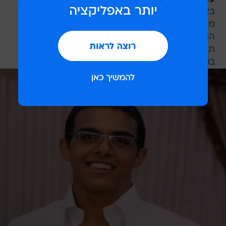
באישון לילה, עם ברדסים: תיעוד ה"תג מחיר" בצפון
מארגני טקס הזיכרון הישראלי-פלסטיני: "לחקור
התנהלות המשטרה"
תיעוד שב"ס: ברגותי אוכל בתאו "טורטית" ועוגיות
במהלך שביתת הרעב