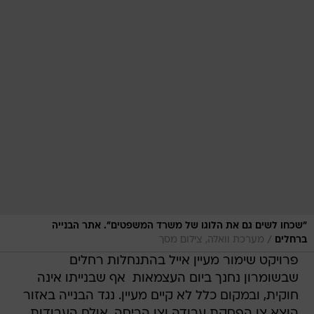
"שכחו לשים גם את הלוגו של משרד המשפטים". אתר הבנייה
/
ברחלים
מערכת וואלה, צילום מסך
פרויקט שימור מעיין אייל בהתנחלות רחלים
שבשומרון נחנך ביום העצמאות  אף שבנייתו אינה
חוקית, ובמקום כלל לא קיים מעיין. נגד הבנייה באזור
הוצא צו הפסקת עבודה וצו הריסה, אולם העבודות