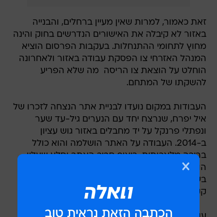
זאת כאמור, למרות שאין מעיין ברחלים, והבנייה
באזור לא קיבלה את האישורים הנדרשים בחוק והינה
מחוץ לתחומי ההתנחלות. בעקבות הפרסום הוציא
המנהל האזרחי צו הפסקת עבודה באזור ולאחרונה
הוחלט על הוצאת צו הריסה  מה שלא הפריע
להשקתו של המתחם.
העבודות במקום נועדו לבניית אתר הנצחה לזכרו של
איל יפרח, שנרצח יחד עם הנערים גיל-עד שער
ונפתלי פרנקל על יד מחבלים באזור גוש עציון
ב-2014. העבודה על האתר הושלמה והוא כולל
בריכה מלאכותית, ריצוף סביב האתר וסלע שעליו
הוצב כיתוב לזכרו של יפרח. טקס חנוכתו נערך
בשבוע שעבר בהשתתפות משפחת יפרח וכן נציגי
קק"ל, על אף שבנייתו כאמור, אינה חוקית.
עוד בוואלה! NEWS: