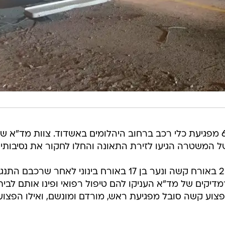
כמו כן, הבוקר נהרג הולך רגל כבן 60 מפגיעת כלי רכב ברחוב היהלומים באשדוד. צוות מד"א
ל המשטרה הגיעו לזירת התאונה והחלו לחקור את נסיבותיה
מוקדם יותר הלילה נפצע צעיר כבן 20 באורח קשה ונער בן 17 באורח בינוני לאחר שרכבם ה
דיקים של מד"א העניקו להם טיפול רפואי ופינו אותם לבית
וע קשה סובל מפגיעת ראש, מורדם ומונשם, ואילו הפצוע