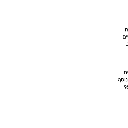
ח
ים
ם
נוסף
י