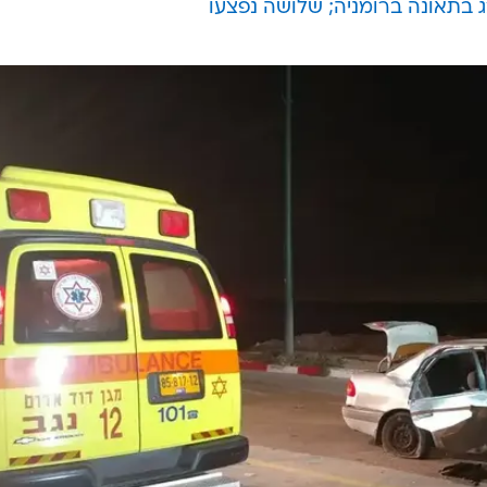
 בתאונה ברומניה; שלושה נפצעו