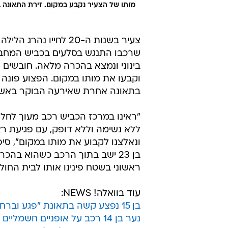
מותו של הצעיר נקבע במקום. זירת התאונה ב
צעיר בשנות ה-20 לחייו נהרג
שרכבו התנגש בסלעים בכביש המחבר 
בינוני ונמצא בהכרה מלאה. חובשים 
וקבעו את מותו במקום. הפצוע פונה
בתאונה אחרת שאירעה הבוקר באשדוד 
"ראינו במרכז הכביש רכב מעוך לחל
ללא נשימה וללא דופק, עם פגיעת ראש
ונאלצנו לקבוע את מותו במקום", סיפ
בן 23 ישב בתוך הרכב כשהוא בה
ראשוני בשטח פינינו אותו לבית החולי
עוד בוואלה! NEWS:
בן 15 נפצע קשה בתאונת "פגע וברח" בבית שמש; סריקות אחרי הנהג
נער בן 14 רכב על אופניים חשמליים ונהרג מפגיעת רכב בנתניה