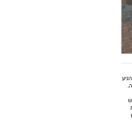
 שהגיע
.
תנגש