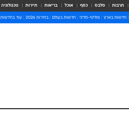
תרבות
סלבס
כסף
אוכל
בריאות
תיירות
טכנולוגיה
חדשות בארץ
פוליטי-מדיני
חדשות בעולם
בחירות 2026
עוד בחדשות
אירועים בארץ
פוליטיקה וממשל
המזרח התיכון
דעות ופרשנויו
חדשות פלילים ומשפט
יחסי חוץ
אירופה
סרי ושלזינגר
חינוך
אמריקה
פרויקטים מיוח
ישראלים בחו"ל
אסיה והפסיפיק
אסור לפספס
בריאות
אפריקה
מדע וסביבה
חברה ורווחה
הנחיות פיקוד 
ארכיון מדורים
זמני כניסת ש
לוח חופשות וח
לוח שנה
חדשות יהדות
חדשות המשפ