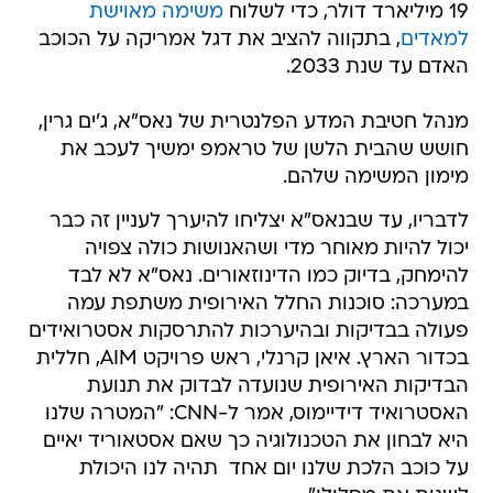
19 מיליארד דולר, כדי לשלוח
משימה מאוישת
למאדים
, בתקווה להציב את דגל אמריקה על הכוכב
האדם עד שנת 2033.
מנהל חטיבת המדע הפלנטרית של נאס"א, ג'ים גרין,
חושש שהבית הלשן של טראמפ ימשיך לעכב את
מימון המשימה שלהם.
לדבריו, עד שבנאס"א יצליחו להיערך לעניין זה כבר
יכול להיות מאוחר מדי ושהאנושות כולה צפויה
להימחק, בדיוק כמו הדינוזאורים. נאס"א לא לבד
במערכה: סוכנות החלל האירופית משתפת עמה
פעולה בבדיקות ובהיערכות להתרסקות אסטרואידים
בכדור הארץ. איאן קרנלי, ראש פרויקט AIM, חללית
הבדיקות האירופית שנועדה לבדוק את תנועת
האסטרואיד דידיימוס, אמר ל-CNN: "המטרה שלנו
היא לבחון את הטכנולוגיה כך שאם אסטאוריד יאיים
על כוכב הלכת שלנו יום אחד  תהיה לנו היכולת