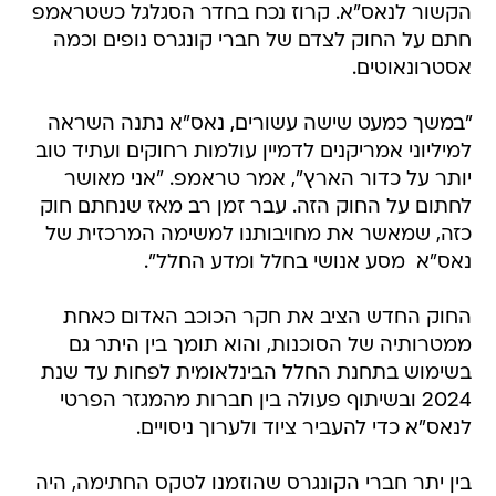
הקשור לנאס"א. קרוז נכח בחדר הסגלגל כשטראמפ
חתם על החוק לצדם של חברי קונגרס נופים וכמה
אסטרונאוטים.
"במשך כמעט שישה עשורים, נאס"א נתנה השראה
למיליוני אמריקנים לדמיין עולמות רחוקים ועתיד טוב
יותר על כדור הארץ", אמר טראמפ. "אני מאושר
לחתום על החוק הזה. עבר זמן רב מאז שנחתם חוק
כזה, שמאשר את מחויבותנו למשימה המרכזית של
נאס"א  מסע אנושי בחלל ומדע החלל".
החוק החדש הציב את חקר הכוכב האדום כאחת
ממטרותיה של הסוכנות, והוא תומך בין היתר גם
בשימוש בתחנת החלל הבינלאומית לפחות עד שנת
2024 ובשיתוף פעולה בין חברות מהמגזר הפרטי
לנאס"א כדי להעביר ציוד ולערוך ניסויים.
בין יתר חברי הקונגרס שהוזמנו לטקס החתימה, היה