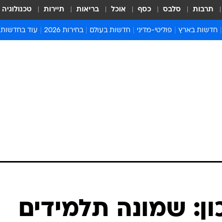
תרבות
סלבס
כסף
אוכל
בריאות
תיירות
טכנולוגיה
חדשות בארץ
פוליטי-מדיני
חדשות בעולם
בחירות 2026
עוד בחדשות
אירועים בארץ
פוליטיקה וממשל
המזרח התיכון
דעות ופרשנויו
חדשות פלילים ומשפט
יחסי חוץ
אירופה
סרי ושלזינגר
חינוך
אמריקה
פרויקטים מיוח
ישראלים בחו"ל
אסיה והפסיפיק
אסור לפספס
בריאות
אפריקה
מדע וסביבה
חברה ורווחה
הנחיות פיקוד 
ארכיון מדורים
זמני כניסת ש
לוח חופשות וח
לוח שנה
חדשות יהדות
ון: שמונה תלמידים
חדשות המשפ