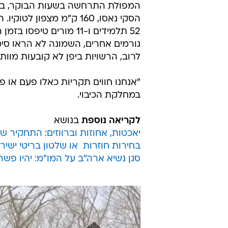
המפולת התרחשה בשעות הבוקר, ב
הסקי נאסו, 160 ק"מ מצפון לטו
52 תלמידים ו-11 מורים טיפסו 
גורמים אחרים, השמונה לא הראו סימנ
לרוב, הרשויות ביפן לא קובעות מוו
"אנחנו חווים תקריות כאלו פעם או פ
במחלקת הכיבוי.
לקריאה נוספת
בנושא
יאכטות, אחוזות וברווזים: התחקיר ש
בחירות חוזרות  או שלטון בריטי ישי
סגן נשיא ארה"ב על המו"מ: יהיו פש