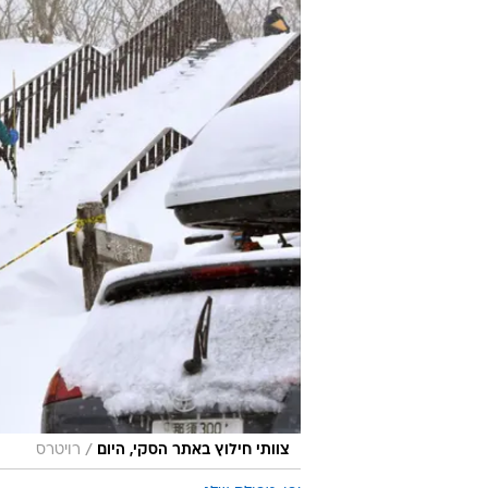
/
צוותי חילוץ באתר הסקי, היום
רויטרס