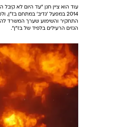
ירון חנן, חבר מועצת העיר חיפה, ה
במטרופולין חיפה וסיעת הירוקים ש
שעליה הכריז המשרד להגנת הסביבה, 
בחודש דצמבר האחרון".
חנן הוסיף כי "זו שריפה שהתרחשה ב
תחת איום סביר להתרחשות אפקט דומי
לפרק זמן כה ארוך".
עוד הוא ציין חנן "עד היום לא קי
2014 במפעל 'גדיב' במתחם בז"ן, 
התחקיר והשימוע שערך המשרד להגנ
הגזים הרעילים בלפיד של בז"ן".