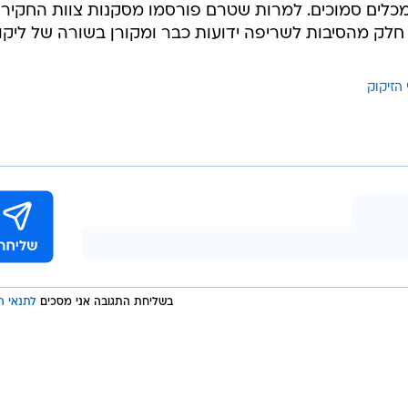
/
הזיקוק
ערן גילווארג
: "בשלב זה אנו מנועים מפרסום מסקנות כלשהן, והן
הגורמים המשפטיים המלווים את החקירה".
השריפה פרצה ב-25 בדצמבר 2016 במכל תזקיקי נפט במתחם בתי הזיקוק. האש בערה במשך
כלים סמוכים. למרות שטרם פורסמו מסקנות צוות החקיר
 חלק מהסיבות לשריפה ידועות כבר ומקורן בשורה של ליקוי
 הזיקוק