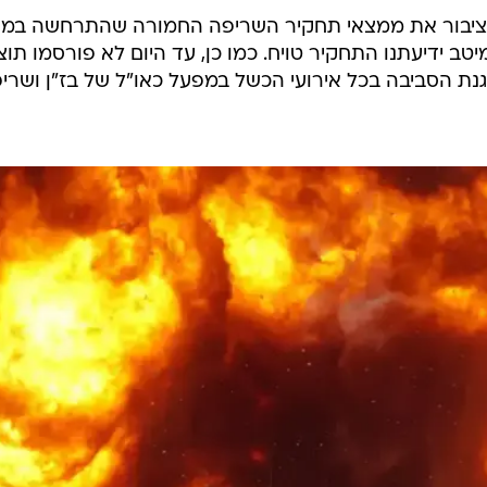
תייחס להתמשכות החקירה ואמר: "פורום אדם וסביבה
ל חיפה רואים בחומרה יתרה את התמשכות החקירה הפלילי
באירוע החירום שבו דלק במשך חצי יום מכל הבנזין של בז
אזור מאוד מסוכן בקרבה יתרה למאגרים נפיצים ודליקים, ש
נו בלתי נשלט ומסוכן במפרץ כולו. אסור למשוך חקירה כ
בל הציבור את ממצאי תחקיר השריפה החמורה שהתרחשה במ
ולמיטב ידיעתנו התחקיר טויח. כמו כן, עד היום לא פורסמו תו
ת הסביבה בכל אירועי הכשל במפעל כאו"ל של בז"ן ושרי