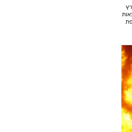
ת
"ן
היו
זו
רץ
צאות
פת