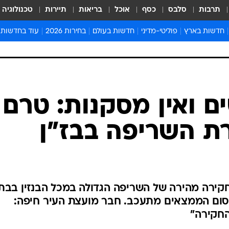
תרבות
סלבס
כסף
אוכל
בריאות
תיירות
טכנולוגיה
חדשות בארץ
פוליטי-מדיני
חדשות בעולם
בחירות 2026
עוד בחדשות
אירועים בארץ
פוליטיקה וממשל
המזרח התיכון
דעות ופרשנויו
חדשות פלילים ומשפט
יחסי חוץ
אירופה
סרי ושלזינגר
חינוך
אמריקה
פרויקטים מיוח
ישראלים בחו"ל
אסיה והפסיפיק
אסור לפספס
בריאות
אפריקה
מדע וסביבה
חברה ורווחה
הנחיות פיקוד 
ארכיון מדורים
זמני כניסת ש
לוח חופשות וח
לוח שנה
חדשות יהדות
 ואין מסקנות: טרם
חדשות המשפ