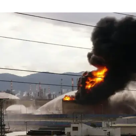
ראשוני עולים, בין היתר, חשדות לפלילים במגוון עבירות
פקידים בקבוצת בז"ן  לפני אירוע השריפה ובמהלכו". הצוו
 וחברים בו גורמי מקצוע מהמשרד ויועצים חיצוניים.
וחקירת השריפה בבז"ן טרם הסתיימה
מטומטם": בחיפה דורשים תשובות
זומנו לחקירה בחשד לפלילים