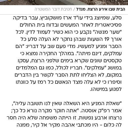
/
הבית שבו אירע הרצח. מגדל
חטיבת דובר המשטרה
סלע, שמיוצג בידי עו"ד ארז מושקוביץ, עבר בדיקה
פסיכיאטרית לאחר המעשים ובדוח בית החולים
"שער מנשה" נקבע כי הוא כשיר לעמוד לדין. לכל
אורך 19 השעות שבהן נחקר לא העלה סלע כל
הסבר ומניע למעשיו. מדי פעם שב על דבריו: "הם
עמלקים, דינם מיתה". במהלך החקירה נמצא כי
טקסטים שונים שקרא בימים שלפני הרצח, עסקו
במושג "עמלקים". חבריו לכולל, כמו גם המלמדים
במקום, לא הצליחו לתת הסבר לקשר בין הדברים
וסיפרו כי לא עלה מצד הנאשם כל רמז על כוונתו
לפגוע במישהו.
"שאלת המניע היא השאלה שאין לנו תשובה עליה",
אמר רפ"ק אוסטה. "אתה חוקר מקרה נורא כל כך;
נרצחו ארבע נפשות. זו הייתה משפחה שלא היה חסר
לה כלום - היו מכתבי אהבה מקיר אל קיר, ממנה