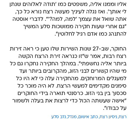
אליו וממנו אליה, משפטים כמו 'תודה לאלוהים שנתן
לי אותך'. ואז נגלה לעיניך מעשה רצח נורא כל כך,
אתה שואל את עצמך 'למה, למה?'". לדברי אוסטה
"גם אחרי שעות חקירה ממושכות סלע המשיך
להתנהג כמו אדם רגיל לחלוטין".
החוקר, שב-27 שנות השירות שלו טען כי ראה זירות
רצח רבות, אמר ש"זו כנראה זירת הרצח הקשה
ביותר אליה נחשפתי". במהלך החקירה נחקרו גם כל
מי שהיו קשורים לבני הזוג, מהקרובים ביותר ועד
למעגלים המרוחקים. מהחקירה עלה כי לא היו כל
סימנים מקדימים למעשי הרצח. לא היה מוכר כל
סכסוך בין בני הזוג. כרסנטי תוארה בידי החוקרים
"אישה שעשתה הכול כדי לרצות את בעלה ולשמור
על כבודו".
רצח
ניסיון רצח
כתב אישום
מגדל
נדב סלע