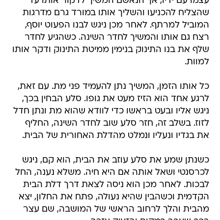
עצמו עם ידיו, אך הנאשם המשיך לדקור אותו עד
שהצליח להכניעו והשליך אותו במורד גרם מדרגות
המוביל למרתף. לאחר מכן ניגש לבנו הפעוט יוסף,
רצח גם אותו והמשיך לחדר השינה. כשהגיע לחדר
שלף את בנו התינוק בנימין ממיטת התינוק ודקר אותו
למוות.
כל אותו הזמן, המשיך נתן להעמיד פני מת. עם זאת,
לרגע אחד הוא הזיז מעט את גופו. סלע הבחין בכך,
ניגש אליו ובעט בראשו כדי לוודא שהוא מת ונתן חדל
לזוז. בשלב זה, חזר סלע שוב לחדר השינה, החליף
את בגדיו ונעליו ונמלט מהדלת האחורית של הבית.
כשנתן שמע את סלע עוזב את הבית, הוא קם, ניגש
לכרסנטי ושאל אותה אם היא חיה. משלא נענה, החל
לבכות. לאחר מכן הוא ניסה לצאת דרך דלת הבית
הקדמית וכשהבין שהיא נעולה, פתח את החלון, יצא
מהבית והלך לרחוב הראשי של המושבה, שם עצר