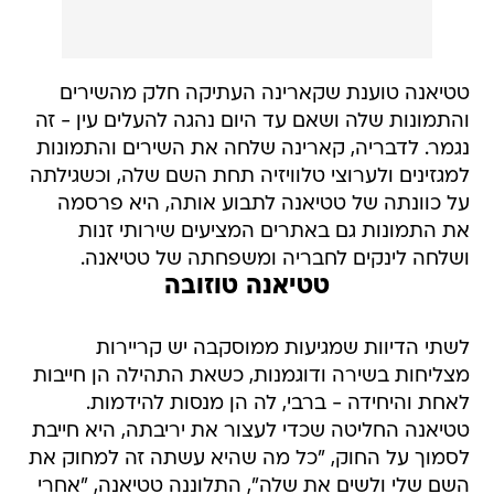
טטיאנה טוענת שקארינה העתיקה חלק מהשירים
והתמונות שלה ושאם עד היום נהגה להעלים עין - זה
נגמר. לדבריה, קארינה שלחה את השירים והתמונות
למגזינים ולערוצי טלוויזיה תחת השם שלה, וכשגילתה
על כוונתה של טטיאנה לתבוע אותה, היא פרסמה
את התמונות גם באתרים המציעים שירותי זנות
ושלחה לינקים לחבריה ומשפחתה של טטיאנה.
טטיאנה טוזובה
לשתי הדיוות שמגיעות ממוסקבה יש קריירות
מצליחות בשירה ודוגמנות, כשאת התהילה הן חייבות
לאחת והיחידה - ברבי, לה הן מנסות להידמות.
טטיאנה החליטה שכדי לעצור את יריבתה, היא חייבת
לסמוך על החוק, "כל מה שהיא עשתה זה למחוק את
השם שלי ולשים את שלה", התלוננה טטיאנה, "אחרי
שאמרתי לה שאני הולכת עם זה לבית המשפט, היא
פרסמה את התמונות שלי באתרים של פרוצות