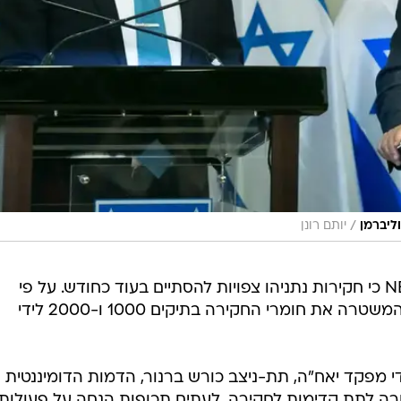
/
וליברמן
יותם רונן
במהלך השבוע פורסם בוואלה! NEWS כי חקירות נתניהו צפויות להסתיים בעוד כחודש. על פי
הערכות, בעוד כמה שבועות תעביר המשטרה את חומרי החקירה בתיקים 1000 ו-2000 לידי
י מפקד יאח"ה, תת-ניצב כורש ברנור, הדמות הדומיננטית
ורה לתת קדימות לחקירה. לעתים תכופות הנחה על פעולות