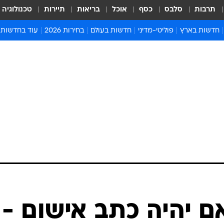
תרבות
סלבס
כסף
אוכל
בריאות
תיירות
טכנולוגיה
חדשות בארץ
פוליטי-מדיני
חדשות בעולם
בחירות 2026
עוד בחדשות
אירועים בארץ
פוליטיקה וממשל
המזרח התיכון
דעות ופרשנויו
חדשות פלילים ומשפט
יחסי חוץ
אירופה
סרי ושלזינגר
חינוך
אמריקה
פרויקטים מיוח
ישראלים בחו"ל
אסיה והפסיפיק
אסור לפספס
בריאות
אפריקה
מדע וסביבה
חברה ורווחה
הנחיות פיקוד 
ארכיון מדורים
זמני כניסת ש
לוח חופשות וח
לוח שנה
חדשות יהדות
אם יהיה כתב אישום -
חדשות המשפ