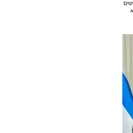
שים
א