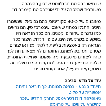
שו מאוניברסיטת נורת'ווסט שבסין, בהצהרה
משותפת שנמסרה על ידי אוניברסיטת קיימברידג'.
מאובנים של כ-40 סקוריטוס, בהם גם כאלו שנשמרו
היטב, התגלו במחוז שאאנסי שבמרכז סין. הם נראים
כמו גרגרים שחורים וקטנים. הם ככל הנראה חיו
בשקעים בקרקעית הים. עם פיו הגדול, היצור ככל
הנראה רק באמצעות בליעת חלקיקי מזון או יצורים
קטנים יותר בשלמותם. החוקרים לא מצאו עדות לכך
שהיו ליצורים פי טבעת, מה שאומר שחילוף החומרים
שלהם התבצע דרך הפה. "מנקודת המבט שלנו, זה
נשמע קצת מגעיל", אמר קונווי מוריס.
עוד על מדע וסביבה
תיעוד בצבע - במאה תמונות: כך תיראה נחיתה
אפשרית על פלוטו
ניאופלפה דולנדטראמפי: החרק החדש שזכה
להיקרא על שמו של טראמפ