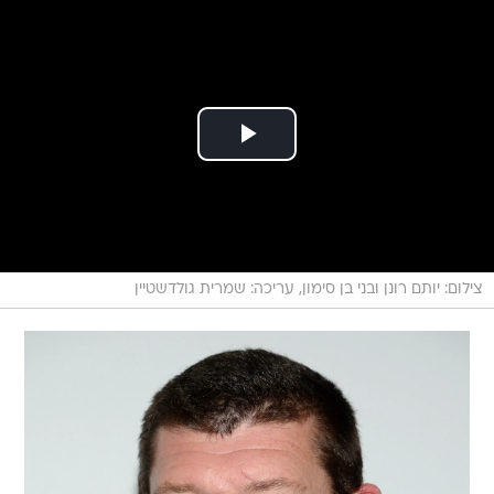
צילום: יותם רונן ובני בן סימון, עריכה: שמרית גולדשטיין