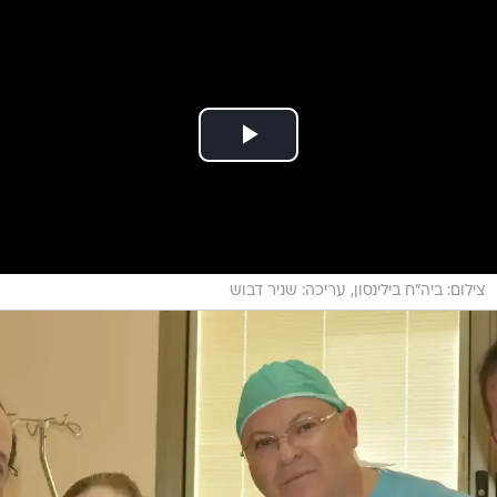
צילום: ביה"ח בילינסון, עריכה: שניר דבוש