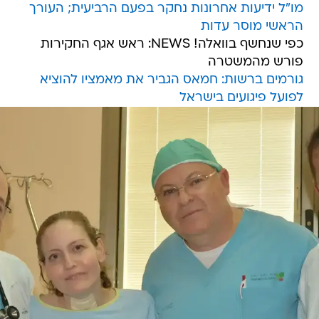
מו"ל ידיעות אחרונות נחקר בפעם הרביעית; העורך
הראשי מוסר עדות
כפי שנחשף בוואלה! NEWS: ראש אגף החקירות
פורש מהמשטרה
גורמים ברשות: חמאס הגביר את מאמציו להוציא
לפועל פיגועים בישראל