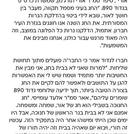
אורי", סיפר סמ"ר אורי תורג'מן, שמשרת כרס"פ
בגדוד 890. "החג בעיני מסמל תקווה, מעבר בין
חושך לאור, שבא לידי ביטוי בהדלקת הנרות
המסורתית. את החג השנה אנו חוגגים בגזרת העיר
חברון. אתמול, הדלקנו נרות כל הפלוגה במוצב, וזה
היה מאוד מרגש עבור כולנו, אנחנו מבינים את
המשמעות".
חברו לגדוד אמר כי החבר'ה פועלים מתוך תחושת
שליחות. "למרות שאני לא בבית בחג, אני מבין את
החשיבות יותר מתמיד ושמח שיש לי את האפשרות
להגן על התושבים ולאפשר להם לקיים את החג
בצורה הטובה ביותר, תוך ידיעה שלוחמי גדוד 890
שומרים עליהם", אאר סמ"ר אלעד עומייסי. "חג
החנוכה בשבילי הוא חג של אור, שמחה ומשפחה.
אמנם אני לא בבית בנר הראשון של חנוכה, אבל היו
ימים שכן הייתי ומישהו אחר היה בתפקיד הזה. עכשיו
זה תורי, ויבוא יום שאהיה בבית וזה יהיה תורו של