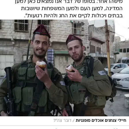
מישהו אחר. בסופו של דבר אנו נמצאים כאן למען
המדינה, למען העם ולמען המשפחות שיושבות
בבתים ויכולות לקיים את החג ולהיות רגועות".
/
חיילי צנחנים אוכלים סופגניות
דובר צה"ל