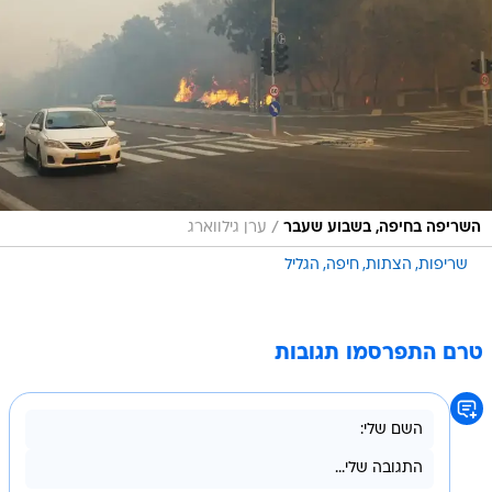
/
השריפה בחיפה, בשבוע שעבר
ערן גילווארג
שריפות
הצתות
חיפה
הגליל
טרם התפרסמו תגובות