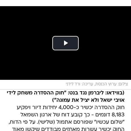
צילום: ערוץ הכנסת, עריכה: ורד לידני
(בווידאו: ליברמן נגד בנט: "חוק ההסדרה משחק לידי
אויבי ישאל ולא יציל את עמונה")
חוק ההסדרה יכשיר כ-4,000 יחידות דיור ויפקיע
8,183 דונמים - כך קובע דוח של ארגון השמאל
"שלום עכשיו" שפורסם אתמול (שלישי). על פי הדוח,
החוק יכשיר עשרות מאחזים מבודדים שיקשו מאוד