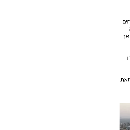
ים
אך
ו
זאת