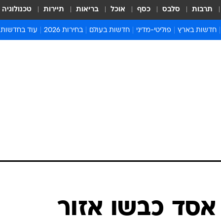
תרבות
סלבס
כסף
אוכל
בריאות
תיירות
טכנולוגיה
חדשות בארץ
פוליטי-מדיני
חדשות בעולם
בחירות 2026
עוד בחדשות
אירועים בארץ
פוליטיקה וממשל
המזרח התיכון
דעות ופרשנויו
חדשות פלילים ומשפט
יחסי חוץ
אירופה
סרי ושלזינגר
חינוך
אמריקה
פרויקטים מיוח
ישראלים בחו"ל
אסיה והפסיפיק
אסור לפספס
בריאות
אפריקה
מדע וסביבה
חברה ורווחה
הנחיות פיקוד 
ארכיון מדורים
זמני כניסת ש
לוח חופשות וח
לוח שנה
חדשות יהדות
 אסד כבשו אזור
חדשות המשפ