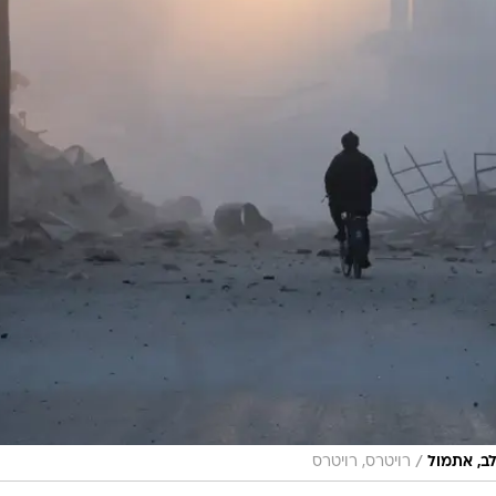
/
לב, אתמול
רויטרס, רויטרס