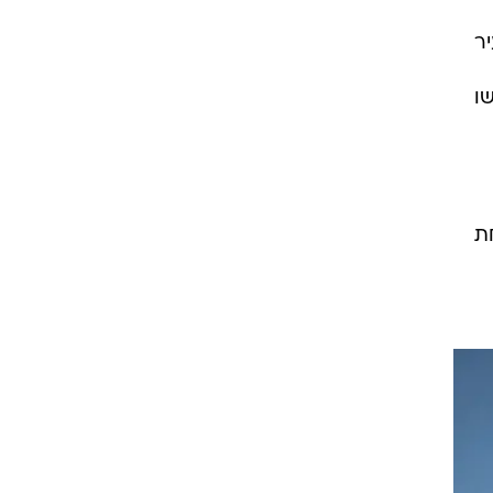
ר
ו
 היה תחת