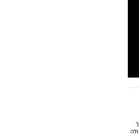
ך
ולה