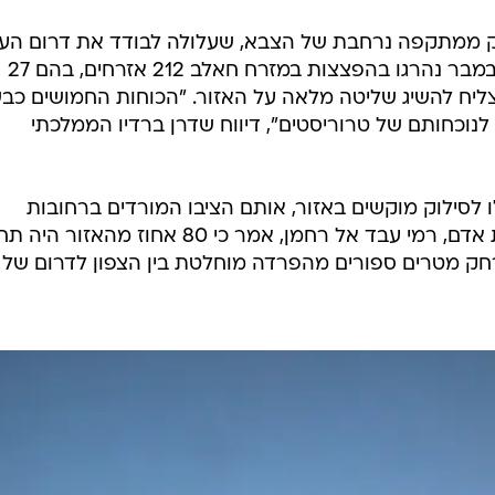
 ממתקפה נרחבת של הצבא, שעלולה לבודד את דרום העי
הנתון בשליטת המורדים. מאז 15 בנובמבר נהרגו בהפצצות במזרח חאלב 212 אזרחים, בהם 27
צליח להשיג שליטה מלאה על האזור. "הכוחות החמושים כבש
לנוכחותם של טרוריסטים", דיווח שדרן ברדיו הממלכתי
 לסילוק מוקשים באזור, אותם הציבו המורדים ברחובות
ובכיכרות. ראש הארגון הסורי לזכויות אדם, רמי עבד אל רחמן, אמר כי 80 אחוז מהאזור
ק מטרים ספורים מהפרדה מוחלטת בין הצפון לדרום של