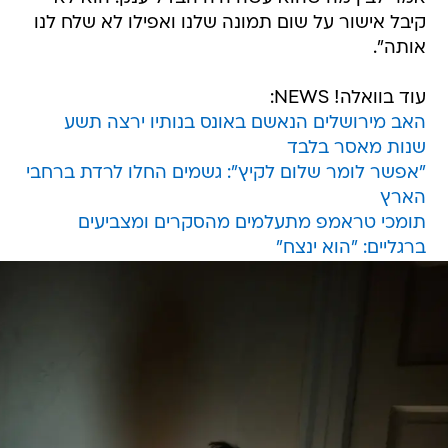
קיבל אישור על שום תמונה שלנו ואפילו לא שלח לנו
אותה".
עוד בוואלה! NEWS:
האב מירושלים הנאשם באונס בנותיו ירצה תשע
שנות מאסר בלבד
"אפשר לומר שלום לקיץ": גשמים החלו לרדת ברחבי
הארץ
תומכי טראמפ מתעלמים מהסקרים ומצביעים
ברגליים: "הוא ינצח"