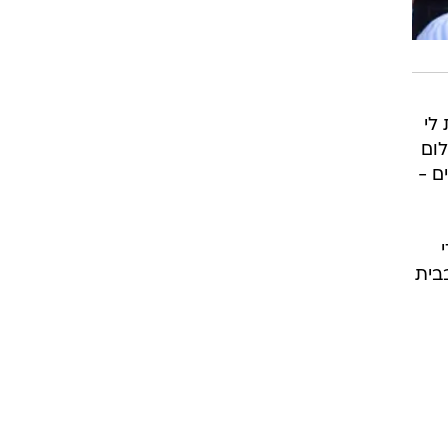
 לי
 כלום
ם -
בית