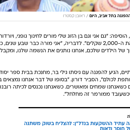
/
הפגנה בתל אביב, היום
ראובן קסטרו
וסיפה: "גם אני וגם בן הזוג שלי מורים לחינוך גופני, ויורדות
דמעות. לפתוח את התלוש ולראות את ה-2,000 שקלים". לדבריה, "אני מורה כבר שבע שנים,
 של הילדים שלכם, אנחנו נותנים את הנשמה שלנו, ומקבלי
יים, הגיע להפגנה עם גיסתו גילי בר, מחנכת בבית ספר יסודי
פת לכולם", הסביר דורון. "בסופו של דבר אנחנו נמצאים ב
 כשאנחנו שמחים ומאושרים. כשאנחנו נכנסים לכיתה רובנו
כשעובד ממורמר זה מחלחל".
ה
ה עתיד ההשקעות בנדל"ן: להצליח בשוק משתנה
ל חוסר ודאות