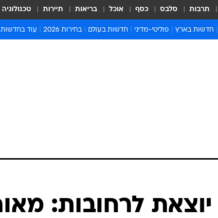
תרבות
סלבס
כסף
אוכל
בריאות
תיירות
טכנולוגיה
חדשות בארץ
פוליטי-מדיני
חדשות בעולם
בחירות 2026
עוד בחדשות
אירועים בארץ
פוליטיקה וממשל
המזרח התיכון
דעות ופרשנויו
חדשות פלילים ומשפט
יחסי חוץ
אירופה
סרי ושלזינגר
חינוך
אמריקה
פרויקטים מיוח
ישראלים בחו"ל
אסיה והפסיפיק
אסור לפספס
בריאות
אפריקה
מדע וסביבה
חברה ורווחה
הנחיות פיקוד 
ארכיון מדורים
זמני כניסת ש
לוח חופשות וח
לוח שנה
חדשות יהדות
וצאת לרחובות: מאו
חדשות המשפ