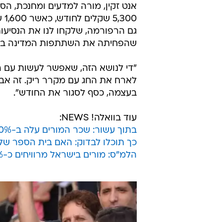
אנט זקין, מורה למדעים ומחנכת, הס
00
גם הרפורמה, שלקחו לנו את הנסיעות
שהפחיתה את השתתפות המדינה בהח
"די לנושא הזה, שאפשר לעשות עם המ
לארח את החג עם מקרר ריק. זה אבס
בעצמה, כסף לסגור את החודש".
עוד בוואלה! NEWS:
בתוך עשור: שכר המורים עלה ב-60% - אך נותר נמוך ממוצע ה-OECD
כך תוכלו לבדוק: האם בית הספר של
הלמ"ס: מורים בישראל מרוויחים כ-40% פחות ממורים ב-OECD