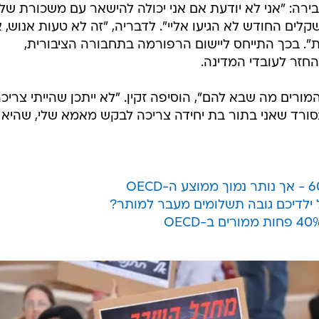
בירה: "אני לא יודעת אם אני יכולה להישאר עם משכורת של
5,3 שקלים לחודש, כאשר 1,600 שקלים החודש לא הגיעו אליי". לדבריה, "זה לא טעות אנוש
". בכך התייחס ליישום הרפורמה בתחבורה הציבורית,
זר לעובדי המדינה.
ורים מה שבא להם", הוסיפה זקין. "לא ייתכן שהייתי צריכ
ורד שאני בתור בת יחידה צריכה לבקש מאמא שלי, שהיא 
 ילדיכם גובה תשלומים מעבר למותר?