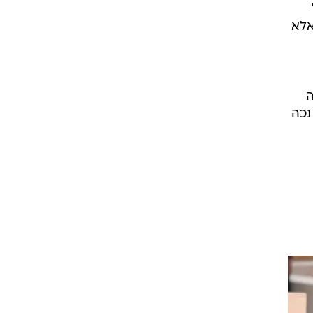
, אלא
ה
נכה