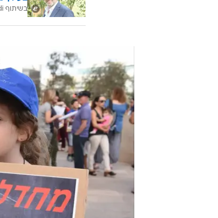
בשיתוף CofaceBdi