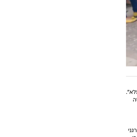
לא".
ה
גני