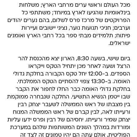
מכל העולם וראשי ערים מרחבי הארץ; משלחות
בינלאומיות שהגיעו לארץ במיוחד; משתתפי כל
הפרויקטים של מרכז פרס לשלום, בהם נערים יהודים
וערבים; חניכי תנועות נוער, נציגי יישובים ועיירות
פיתוח; תלמידים מבתי ספר בכל רחבי הארץ ואומנים
ישראלים.
ביום שישי, בשעה 8:30, הארון יצא מהכנסת להר
הרצל ושעה לאחר מכן יתחיל הטקס וייקראו
הספדים. ב-12:00 יחל טקס הקבורה בחלקת גדולי
האומה. ב-13:30 צפוי להסתיים הטקס הממלכתי.
בחלקת גדולי האומה כבר החלו לחפור את הקבר
שבו ייטמן הנשיא התשיעי. החלקה שנבחרה ממוקמת
בין מצבתו של ראש הממשלה לשעבר יצחק רבין
ורעייתו לאה, לבין קברם של ראש הממשלה המנוח
יצחק שמיר ורעייתו. יחסיהם של רבין ופרס ידעו עליות
ומורדות במהלך השנים המשותפות שלהם במערכת
הפוליטית, אולם עתה הם יהיו טמונים זה לצד זה