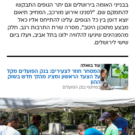
בבנייני האומה בירושלים וגם יתר הגופים התבקשו
להתמקם שם. "לפנינו אירוע מורכב, המחייב תיאום
יוצא דופן בין כל הגופים. עלינו להתייחס אליו כאל
מבצע מתוכנן היטב", מסרה שרת התרבות רגב. חלק
מהמנהיגים שיגיעו להלוויה ילונו בתל אביב, ויעלו ביום
שישי לירושלים.
עוד בוואלה
המסחר חוזר לצעירים: בנק הפועלים מקל
על הצעד הראשון ומציג מהלך חדש בשוק
ההון
בשיתוף בנק הפועלים