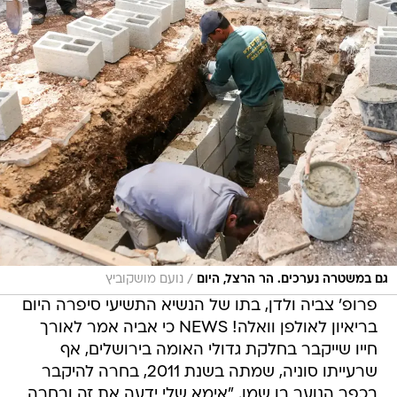
/
גם במשטרה נערכים. הר הרצל, היום
נועם מושקוביץ
פרופ' צביה ולדן, בתו של הנשיא התשיעי סיפרה היום
בריאיון לאולפן וואלה! NEWS כי אביה אמר לאורך
חייו שייקבר בחלקת גדולי האומה בירושלים, אף
שרעייתו סוניה, שמתה בשנת 2011, בחרה להיקבר
בכפר הנוער בן שמן. "אימא שלי ידעה את זה ובחרה