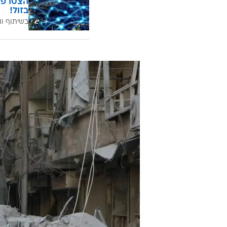
בזול!
בשיתוף וו