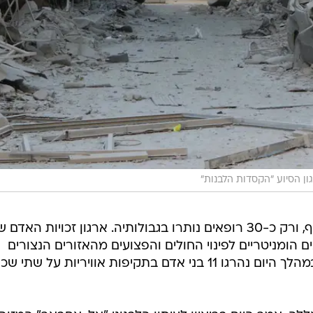
המצב ההומניטרי במזרח העיר מחריף, ורק כ-30 רופאים נותרו בגבולותיה. ארגון זכויות האדם
הומניטריים לפינוי החולים והפצועים מהאזורים הנצורים
במזרח חאלב. לפי גורמים מקומיים, במהלך היום נהרגו 11 בני אדם בתקיפות אוויריות על שת