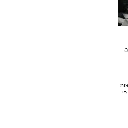
,
צות
פי