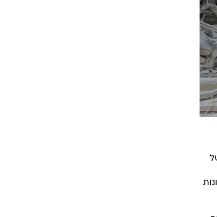
 של
י שכונות