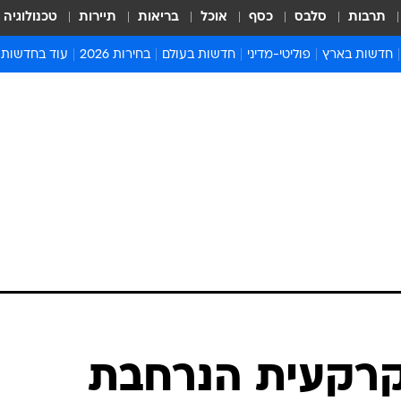
תרבות
סלבס
כסף
אוכל
בריאות
תיירות
טכנולוגיה
חדשות בארץ
פוליטי-מדיני
חדשות בעולם
בחירות 2026
עוד בחדשות
אירועים בארץ
פוליטיקה וממשל
המזרח התיכון
דעות ופרשנויו
חדשות פלילים ומשפט
יחסי חוץ
אירופה
סרי ושלזינגר
חינוך
אמריקה
פרויקטים מיוח
ישראלים בחו"ל
אסיה והפסיפיק
אסור לפספס
בריאות
אפריקה
מדע וסביבה
חברה ורווחה
הנחיות פיקוד 
ארכיון מדורים
זמני כניסת ש
לוח חופשות וח
לוח שנה
חדשות יהדות
רקעית הנרחבת
חדשות המשפ