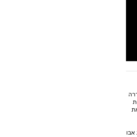
ררה
ת
את
 אבו