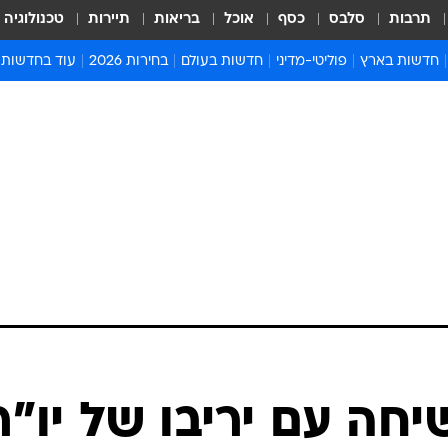
תרבות
סלבס
כסף
אוכל
בריאות
תיירות
טכנולוגיה
חדשות בארץ
פוליטי-מדיני
חדשות בעולם
בחירות 2026
עוד בחדשות
אירועים בארץ
פוליטיקה וממשל
המזרח התיכון
דעות ופרשנויו
חדשות פלילים ומשפט
יחסי חוץ
אירופה
סרי ושלזינגר
חינוך
אמריקה
פרויקטים מיוח
ישראלים בחו"ל
אסיה והפסיפיק
אסור לפספס
בריאות
אפריקה
מדע וסביבה
חברה ורווחה
הנחיות פיקוד 
ארכיון מדורים
זמני כניסת ש
לוח חופשות וח
לוח שנה
חדשות יהדות
יחה עם יריבו של יו"ר
חדשות המשפ