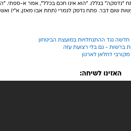
תח "נדפקה" בגללו. "הוא אינו חכם בכלל", אמר א-ספתי. "ה
ות שום דבר. פתח נדפק לגמרי (תחת אבו מאזן, א"י) ואש"
 חדשה נגד ההתנחלויות במועצת הביטחון
ת ברשות - גם בלי רצועת עזה
קורבי דחלאן לארגון
האזינו לשיחה: