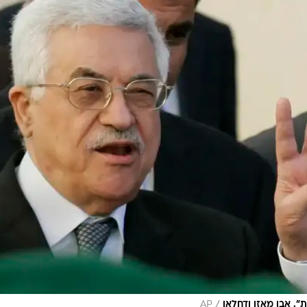
/
". אבו מאזן ודחלאן
AP