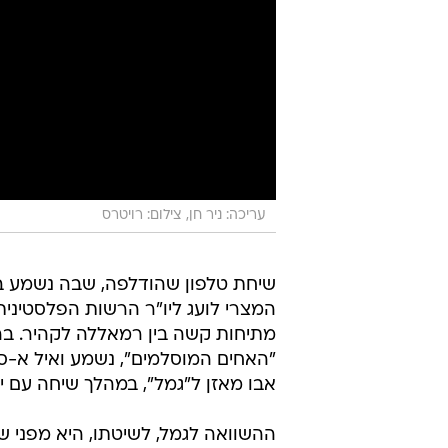
עריכה: ניר חן, צילום: רויטרס
שיחת טלפון שהודלפה, שבה נשמע בכ
המצרי לועג ליו"ר הרשות הפלסטיני
מתיחות קשה בין רמאללה לקהיר. ב
"האחים המוסלמים", נשמע ואיל א-ספ
אבו מאזן ל"גמל", במהלך שיחה עם י
ההשוואה לגמל, לשיטתו, היא מפני ש