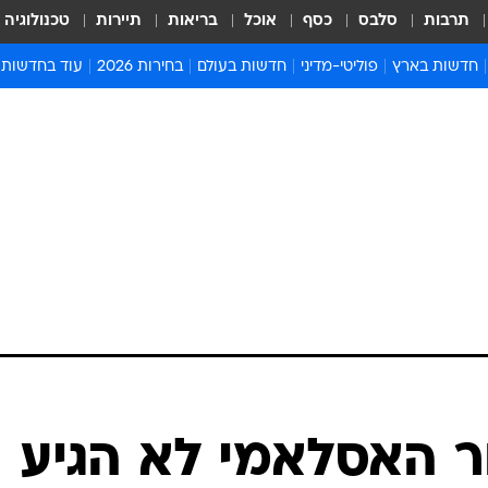
תרבות
סלבס
כסף
אוכל
בריאות
תיירות
טכנולוגיה
חדשות בארץ
פוליטי-מדיני
חדשות בעולם
בחירות 2026
עוד בחדשות
אירועים בארץ
פוליטיקה וממשל
המזרח התיכון
דעות ופרשנויו
חדשות פלילים ומשפט
יחסי חוץ
אירופה
סרי ושלזינגר
חינוך
אמריקה
פרויקטים מיוח
ישראלים בחו"ל
אסיה והפסיפיק
אסור לפספס
בריאות
אפריקה
מדע וסביבה
חברה ורווחה
הנחיות פיקוד 
ארכיון מדורים
זמני כניסת ש
לוח חופשות וח
לוח שנה
חדשות יהדות
ר האסלאמי לא הגיע
חדשות המשפ