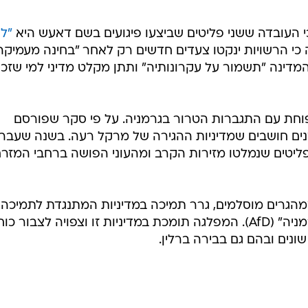
 העובדה ששני פליטים שביצעו פיגועים בשם דאעש היא
"לע
כי הרשויות ינקטו צעדים חדשים רק לאחר "בחינה מעמיקה
מדינה "תשמור על עקרונותיה" ותתן מקלט מדיני למי שזכא
וחת עם התגברות הטרור בגרמניה. על פי סקר שפורסם
ים חושבים שמדיניות ההגירה של מרקל רעה. בשנה שעבר
 ופליטים שנמלטו מזירות הקרב ומהעוני הפושה ברחבי המזר
ממהגרים מוסלמים, גרר תמיכה במדיניות המתנגדת לתמיכה
במהגרים ובמפלגה "אלטרנטיבה לגרמניה" (AfD). המפלגה תומכת במדיניות זו וצפויה לצבור כו
ונים ובהם גם בבירה ברלין.