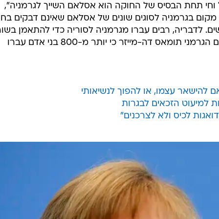
 וחי תחת הבסיס של החוקה הוא אסלאם השייך לגרמניה",
 מקום בגרמניה לסוגים שונים של אסלאם שאינם דבקים בח
נשים. לדבריה, רבים עברו מגרמניה לסוריה כדי להתאמן בשו
דאעש. לפני כחודשיים אמר שר הפנים הגרמני תומאס דה-מייזר כי יותר מ-800 בני אדם עברו
ם להישאר עצמו, או להפוך לנשיאותי
ות למיעוט הזכאים לבגרות
אגות לכיס ולא לצרכנים"