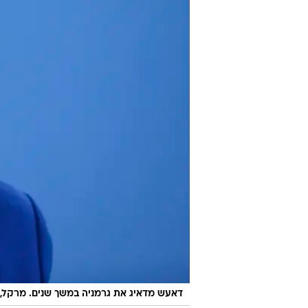
דאעש מדאיג את גרמניה במשך שנים. מרקל,