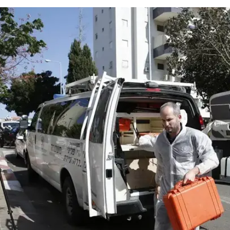
/
ן, בשבוע שעבר
מגד גוזני
גבריאלוב בן ה-39 היה מוכר למשטרה, ומאז שעלה לישראל מברית המועצות ב-1990 הסתבך
שבהן גבריאלוב הורשע היו קשורות לגניבות רכב, אולם בעב