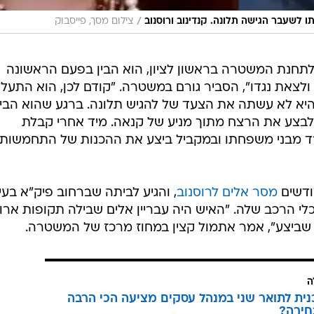
ודשים
מסר אלים לרוסנוב
, והגיע לביתה שברחוב פיק"א בעי
י הרכב שלה. "האיש היה עבריין אלים שבילה תקופות ארו
שביצע", אמר אתמול קצין במחוז מרכז של המשטרה.
ה
כנית לתואר שני במנהל עסקים מציעה הכי הרבה
חירה?
קריה האקדמית אונו
מול
בלוד
שך ארבעה
לוב כדור
 שהתכוון
טענת
זהות את
מפקד המחוז.