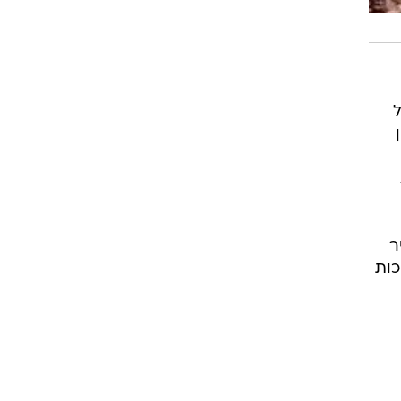
ר
כות