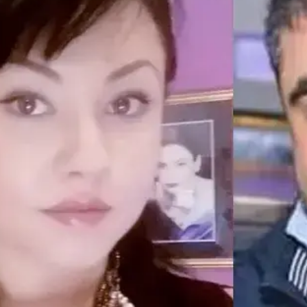
/
לשעבר הגישה תלונה. קנדינוב ורוסנוב
צילום מסך, פייסבוק
לתחנת המשטרה בראשון לציון, הוא הבין בפעם הראשונה
ולצאת נגדו", הסביר גורם במשטרה. "קודם לכן, הוא התעל
היא לא עשתה את הצעד של להגיש תלונה. ברגע שהוא הבין
צע את הרצח מתוך מניע של קנאה. מיד אחרי קבלת
ד מבני משפחתו ובמקביל ביצע את ההכנות של התחמשות