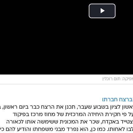
מפיקה: תום רוכלין
ברצח חברתו
אשון לציון בשבוע שעבר, תכנן את הרצח כבר ביום ראשון, 
 פי חקירת היחידה המרכזית של מחוז מרכז בפיקוד
הצטייד באקדח, שכר את המכונית ששימשה אותו לכאורה
 לאחותו. כמו כן, הוא נפרד מבני משפחתו והודיע להם כי 
ה".
ר היום (ראשון) את צו איסור הפרסום על פרטי החקירה,
כלי הנשק שנמצא במכוניתו של גבריאלוב. הבדיקה נועדה
או בגופותיהם של רוסנוב ובן זוגה אלי קנדינוב לבין אלו ש
 ההתכתבות שקדמה לרצח הכפול
ים של החשוד ברצח