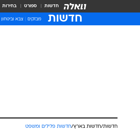
חדשות
ספורט
בחירות
חדשות
מבזקים
צבא וביטחון
חדשות
/
חדשות בארץ
/
חדשות פלילים ומשפט
פרסום ראשון: 
את הרצח הכפו
אבי אשכנזי
29.5.2016 / 12:10
מהחקירה עולה כי החשוד ברצח ב
הצטייד בנשק מראש. בעת שהנרצ
שאעלם לתקופה ארוכה"