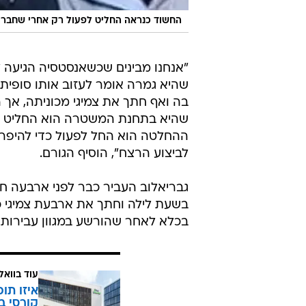
גבריאלוב העביר כבר לפני ארבעה ח
בשעת לילה וחתך את ארבעת צמיגי כל
בכלא לאחר שהורשע במגוון עבירות 
עוד בוואל
איזו תו
קורסי ב
בשיתוף ה
החשוד ברצח הכפול
נורה למוות את
לאחר שהמשטרה חיפשה אחריו במ
ימים. ברגע ההיתקלות בו, ירה גבריא
אחד לעבר השוטרים, אך הכדור השני
לירות נעצר בשל מעצור באקדחו. ל
המשטרה, הוא הצליח בשלב מסוים ל
המעקב אחריו, אך לבסוף נורה בידי 