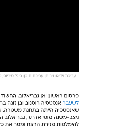
עריכת וידאו: ניר חן עריכת תוכן: סיגל סיריוס, 
פרסום ראשון: יאן גבריאלוב, החשוד
לשעבר
אנסטסיה רוסנוב ובן זוגה בר
שאנסטסיה הייתה בתחנת משטרה. על
ניצב-משנה מוטי אדרעי, גבריאלוב 
להימלטות מזירת הרצח ומסר את כלבו
"עשוי להיעדר ולהיעלם לתקופה ארוכ
בית המשפט השלום בראשון לציון הסי
ובשעה זו מתבצעת בדיקה בליסטית ב
לוודא אם יש התאמה בין הקליעים שנמצ
ברשותו של החשוד.
עוד על הרצח הכפול בראשון לציון:
"ראיתי אותו עובר ליד הבית שלך":
"עזוב אותה או שתיפגע": העבר האל
הכפול