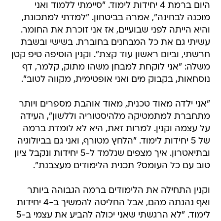
היום ברמת 4 יחידות לימוד. "סיימתי ללמוד ואני
מוכנה לבחינה", אמרה בביטחון. "למדתי למתכונת,
והיא הייתה לפני שבועיים, אז אני זוכרת את החומר.
עשיתי גם את כל המבחנים בחוברת. בשישי ובשבת
חרשתי, וביום ראשון עוד קצת". וקנין הוסיפה טיפ קטן
משלה: "אני לוקחת למבחן משהו מתוק, קלמר, דף
נוסחאות, בקבוק מים ואני אופטימית, מקווה לטוב".
"אני ילדה מאוד טכנית, מאוד אוהבת מספרים ויותר
מתחברת למתמטיקה מלהיסטוריה וללשון", העידה
על עצמה וקנין. למרות זאת, היא לא לומדת ברמה
של 5 יחידות לימוד. "הלחץ מטורף, ואני גם בביולוגיה
ובתיאטרון. איך מצפים שנלמד ל-5 יחידות ונקבל ציון
טוב עם כל העומס? תכנית הלימודים מעצבנת".
וקנין התחילה את הלימודים ברמה הגבוהה ביותר
ואף נהנתה מהם, אבל החליטה להמשיך ב-4 יחידות
לימוד. "לא הרגשתי שאני יכולה להביע את עצמי ב-5