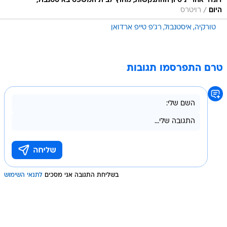
דונדר אחרי ניסיון ההתנקשות, מחוץ לבית המשפט באיסטנבול,
/
היום
רויטרס
טורקיה
איסטנבול
רג'פ טייפ ארדואן
טרם התפרסמו תגובות
בשליחת התגובה אני מסכים
לתנאי השימוש