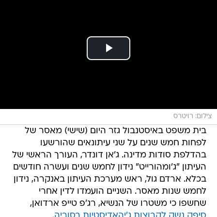
צילום: רויטרס
בית משפט באיסטנבול גזר היום (שישי) מאסר של
לפחות חמש שנים על שני עיתונאים שהורשעו
בהדלפת סודות מדינה. ג'אן דונדר, העורך הראשי של
העיתון "ג'ומהורייט" נידון לחמש שנים ועשרה חודשים
בכלא. ארדם גול, ראש מערכת העיתון באנקרה, נידון
לחמש שנות מאסר. השניים הועמדו לדין אחרי
שחשפו כי משטרו של הנשיא, רג'פ טייפ ארדואן,
סיפק נשק לקבוצות ג'יהאדיסטיות בסוריה
.