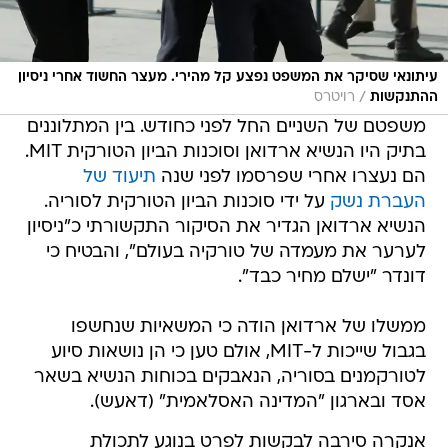
עיתונאי שסיקר את המשפט נפצע קל מהירי. מעצר החשוד אחרי ניסיון
/
ההתנקשות
רויטרס
משפטם של השניים החל לפני כחודש. בין המתלוננים
בתיק היו הנשיא ארדואן וסוכנות הביון הטורקית MIT.
הם נעצרו אחרי שפרסמו לפני שנה
תיעוד של
העברת נשק
על ידי סוכנות הביון הטורקית לסוריה.
הנשיא ארדואן הגדיר את הסיקור התקשורתי כ"ניסיון
לערער את מעמדה של טורקיה בעולם", והבטיח כי
דונדר "ישלם מחיר כבד".
ממשלו של ארדואן הודה כי המשאיות שנחשפו
בגבול שייכות ל-MIT, אולם טען כי הן נושאות סיוע
לטורקמנים בסוריה, הנאבקים בכוחות הנשיא בשאר
אסד ובארגון "המדינה האסלאמית" (דאעש).
אנקרה סירבה לבקשות לפרט בנוגע לתכולת