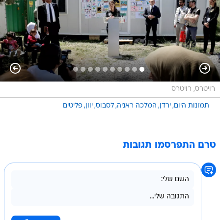
רויטרס, רויטרס
תמונות היום
ירדן
המלכה ראניה
לסבוס
יוון
פליטים
טרם התפרסמו תגובות