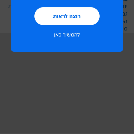
יחימוביץ' על דברי הרצוג: "התבטאות אומללה וחציית
גבול"
הפיתוח הישראלי שהציל את הטנק הטורקי
ממתקפת טילים של דאעש