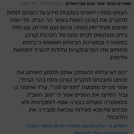
/
שוטרים באזור שער שכם שבירושלים
תצפית TPS, הלל מאיר
הצווים נמסרו לשניים בעקבות מידע על כוונתם לנסות
ולהקריב את קורבן הפסח באזור הר הבית. מדי שנה
מגיעים פעילי ימין קיצוני, ובהם נעם פדרמן, עם טלה
בידם ומבקשים לקיים טקס של הקרבת קורבן.
במשטרה ובמערכת הביטחון חוששים כי בימים
מתוחים אלו הפרובוקציות עלולות להוביל למחאות
אלימות.
"הם לא יצליחו להשתיק אותנו ולמנוע מאיתנו את
זכותנו וחובנתנו להקריב קורבן פסח בהר הבית",
אמר מוריס מתנועת "חוזרים להר". עו"ד איתמר בן
גביר המייצג את השניים אמר כי "שוב השב"כ
והמשטרה פועלים בצורה אנטי-דמוקרטית ולא
מבינים שדווקא פעילות שכזאת מגבירה את
הלהבות".
ירושלים
הר הבית
פיגועים
משטרת ישראל
משמר ההגבול
יהודה ושומרון
צה"ל
ימין קיצוני