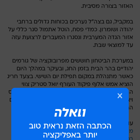
האזור בצורה מסיבית.
במקביל, גם בצה"ל נערכים בכוחות גדולים ברחבי
יהודה ושומרון. כמדי פסח, הוטל אתמול סגר כללי על
אזור הגדה המערבית ונסגרו המעברים לרצועת עזה
עד למוצאי שבת.
במערכת הביטחון חוששים מפרובוקציה של גורמים
יהודיים בהר הבית בזמן החג, ובעיקר במהלך היום
כאשר מתנהלת במקום תפילת יום השישי. בצעד חריג
הוציא אמש אלוף פיקוד העורף יואל סטריק צווי
הרחקה מנהליים לשני פעילי הר הבית - רפאל מוריס
ויאיר קהתי, האוסר עליהם להתקרב לבירה עד לסיום
החג.
עוד בוואלה! NEWS:
מתה הנערה שנפצעה אנושות בתאונת האוטובוס
במנהרות הכרמל