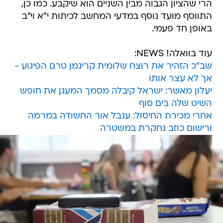
הרי שהציון הגבוה מבין השניים הוא שיקבע. כמו כן,
התווסף מועד נוסף במדעי המחשב לכיתות י"א וי"ב
באופן חד פעמי.
עוד בוואלה! NEWS:
שב"כ הזהיר את רוצח שלומית קריגמן טרם הפיגוע -
אך לא עצר אותו
יעלון מאשר: ישראל קיבלה מסמך המעגן את חופש
השיט שלה בים סוף
אחרי מכירת החיסול: ענבל אור החשודה במרמה
ורישום כוזב נחקרת במשטרה