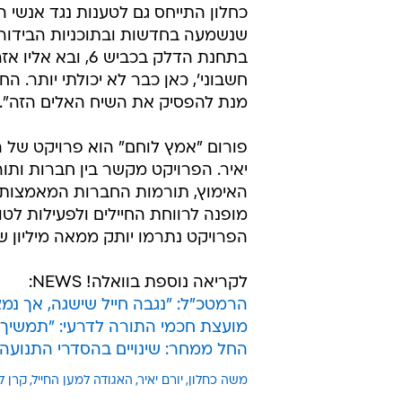
משרדי האוצר והביטחון. "כשמוניתי ל
בכל שנה בין האוצר לביטחון וחשבתי
הביטחון?", שאל במהלך הרצאה שהעבי
(למען ביטחון ישראל), בנושא "מדיני
במהלך ההרצאה חשף את התהליך שקד
מוויכוחים עם משרד הביטחון. "אמר
צריך אפוד קרמי. אם צריך עוד כסף 
כחלון התייחס גם לטענות נגד אנשי 
שנשמעה בחדשות ובתוכניות הבידור, 
בתחנת הדלק בכבי
חשבוני', כאן כבר לא יכולתי יותר. ה
מנת להפסיק את השיח האלים הזה".
פורום "אמץ לוחם" הוא פרויקט של הא
יאיר. הפרויקט מקשר בין חברות ותו
האימוץ, תורמות החברות המאמצות 