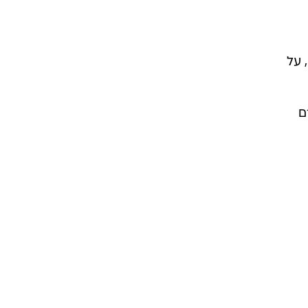
יו
 שר
ל
 על
ם