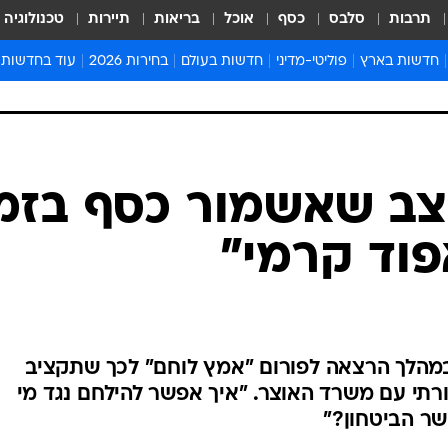
תרבות
סלבס
כסף
אוכל
בריאות
תיירות
טכנולוגיה
חדשות בארץ
פוליטי-מדיני
חדשות בעולם
בחירות 2026
עוד בחדשות
אירועים בארץ
פוליטיקה וממשל
המזרח התיכון
דעות ופרשנויו
חדשות פלילים ומשפט
יחסי חוץ
אירופה
סרי ושלזינגר
חינוך
אמריקה
פרויקטים מיוח
ישראלים בחו"ל
אסיה והפסיפיק
אסור לפספס
בריאות
אפריקה
מדע וסביבה
חברה ורווחה
הנחיות פיקוד 
ארכיון מדורים
זמני כניסת ש
לוח חופשות וח
לוח שנה
חדשות יהדות
מצב שאשמור כסף בזמ
חדשות המשפ