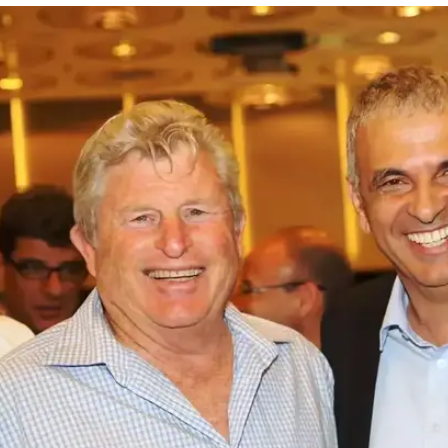
פוד קרמי"
המייל האדום
מהלך הרצאה לפורום "אמץ לוחם" לכך שתקציב
תי עם משרד האוצר. "איך אפשר להילחם נגד מי
שר הביטחון?"