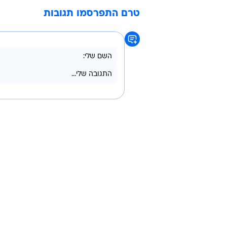
מופנה לרווחת החיילים ולפעילות לטו
הפרויקט נתרמו יותק ממאה מיליון ש
לקריאה נוספת בוואלה! NEWS:
הרמטכ"ל: "נגבה חייל שישגה, אך נמצ
מועצת חכמי התורה לדרעי: "תמשיך
החל ממחר: שינויים בהסדרי התנועה
משה כחלון
יורם יאיר
האגודה למען החייל
קרן לב
טרם התפרסמו תגובות