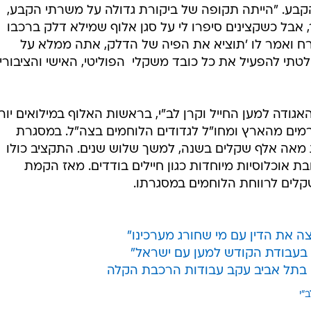
היות שר האוצר ועמדו מולי אתגרים, זכרתי את הוויכוחים שה
  איך אפשר להילחם נגד מי שנלחם בשבילי? שר האוצר נגד
ר לפורום "אמץ לוחם" של האגודה למען החייל וקרן לב"י
ות כלכלית עם רגישות חברתית".
ם להעברת תקציב הביטחון הנוכחי, והסביר מדוע נמנע
תי לעצמי שאין מצב שאשמור כסף לצרכים אחרים בזמן שחיי
 נדע להביא את הכסף", אמר.
הקבע. "הייתה תקופה של ביקורת גדולה על משרתי הקבע,
אבל כשקצינים סיפרו לי על סגן אלוף שמילא דלק ברכבו
ש 6, ובא אליו אזרח ואמר לו 'תוציא את הפיה של הדלק, אתה ממלא על
חלטתי להפעיל את כל כובד משקלי  הפוליטי, האישי והציבורי,
גודה למען החייל וקרן לב"י, בראשות האלוף במילואים יור
רמים מהארץ ומחו"ל לגדודים הלוחמים בצה"ל. במסגרת
מאה אלף שקלים בשנה, למשך שלוש שנים. התקציב כולו