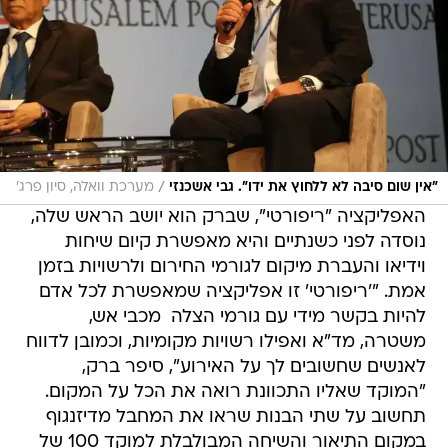
/
"אין שום סיבה לא ללחוץ את ידו". גבי אשכנזי
מערכת וואלה, סיון פרג'
האפליקציה "ריפורטי", שברק הוא יושב הראש שלה,
נוסדה לפני כשנתיים והיא מאפשרת קיום שיחות
וידיאו והעברת מיקום לגורמי החירום ולרשויות בזמן
אמת. "'ריפורטי' זו אפליקציה שמאפשרת לכל אדם
להיות בקשר מידי עם גורמי הצלה  מכבי אש,
משטרה, מד"א ואפילו רשויות מקומיות, וכמובן לדווח
לאנשים שחשובים לך על האירוע", סיפר ברק,
"המוקד שאליו התכוונת רואה את הכל על המקום.
תחשוב על שתי הבנות שראו את המחבל מדיזנגוף 
במקום התיאור והשיחה המבולבלת למוקד 100 של