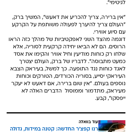
לגיטימי".
"אין ברירה, צריך להכריע את דאעש", המשיך ברק,
"העולם צריך להיערך לפעולה משותפת על הקרקע
עם סיוע אווירי.
דוגמה מהצד השני לאפקטיביות של מהלך כזה הראו
הרוסים. הם לא הביאו יחידה קרקעית לסוריה, אלא
שלחו רק כוחות מודיעין וחיל אוויר והקימו את אסד
כמעט מתבוסה". לדבריו של ברק, העולם יצטרך
לאגד כוחות נגד התופעה. כך למשל, בעיראק הצבא
העיראקי יסייע, בסוריה הכורדים, הטורקים וכוחות
נוספים בעולם. "אין שום ברירה, אם דאעש לא יעקר
מעיראק, מתדמור וממוסול  הדברים האלה לא
ייפסקו", קבע.
עוד בוואלה
רנו קפצ'ר החדשה: קטנה במידות, גדולה