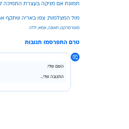
מעוצמת הפגיעה, אף על פי שבצלמו
שפניה של הילדה התמלאו בדם.
הסופרמרקט סירב לקחת אחריות על 
החנות. המשטרה חוקרת את האירוע.
עוד בנושא:
תמונת אם מניקה בעצרת התמיכה ל
מול המצלמות: צפו באריה שתקף א
סופרמרקט
תאונה
אמא
ילדה
טרם התפרסמו תגובות