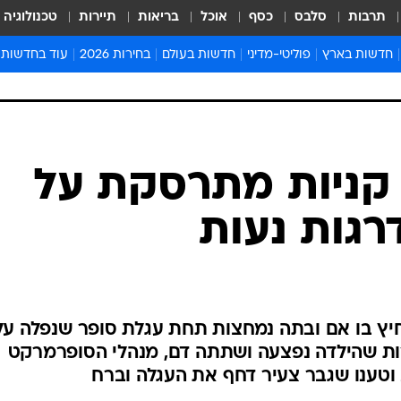
תרבות
סלבס
כסף
אוכל
בריאות
תיירות
טכנולוגיה
חדשות בארץ
פוליטי-מדיני
חדשות בעולם
בחירות 2026
עוד בחדשות
אירועים בארץ
פוליטיקה וממשל
המזרח התיכון
דעות ופרשנויו
חדשות פלילים ומשפט
יחסי חוץ
אירופה
סרי ושלזינגר
חינוך
אמריקה
פרויקטים מיוח
ישראלים בחו"ל
אסיה והפסיפיק
אסור לפספס
בריאות
אפריקה
מדע וסביבה
חברה ורווחה
הנחיות פיקוד 
ארכיון מדורים
זמני כניסת ש
לוח חופשות וח
לוח שנה
חדשות יהדות
 קניות מתרסקת על
חדשות המשפ