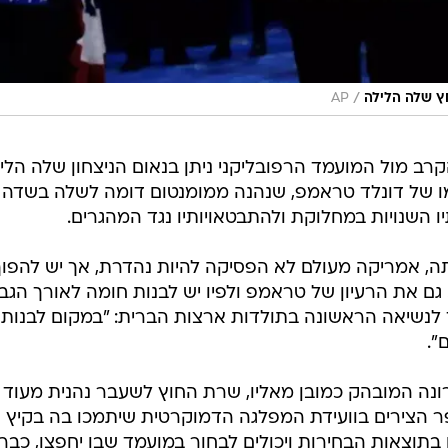
/
חץ שלה הלילה
AP
רב מול המועמד הרפובליקני ניתן בנאום הניצחון שלה הליל
 של דונלד טראמפ, שנהנה ממומנטום דומה לשלה בשדה
ו השנויות במחלוקת ולהתבטאויותיו נגד המהגרים.
ה, אמריקה מעולם לא הפסיקה להיות נהדרת, אך יש להפוך
. גם את הרעיון של טראמפ ולפיו יש לבנות חומה לאורך הגב
לנשיאה הראשונה בתולדות ארצות הברית: "במקום לבנות
".
נה המובהק כמובן מאליו, שרת החוץ לשעבר נהנית מעוד
ר הצירים בוועידת המפלגה הדמוקרטית שיתמכו בה בקיץ
נם תלויים בתוצאות הבחירות ויכולים לבחור במועמד שבו יחפצו, כבר