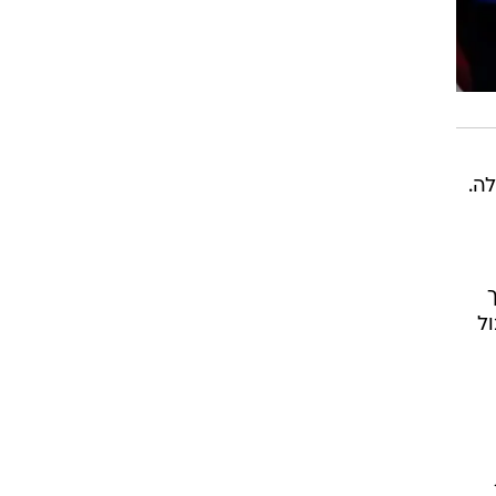
ה.
ול