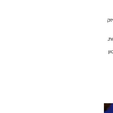
זק
ת.
ון