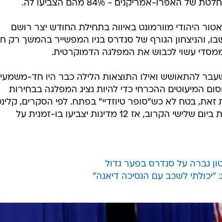
פרו-אמריקנים - 84% מהם הצביעו לה.
טור היהודי מוורמונט באיווה בתחילת החודש יצר רושם
ו, והניצחון הגורף של סנדרס בניו המפשייר בהמשך רק חי
מסדי עשוי לכבוש את המפלגה הדמוקרטית.
בר להתאושש ואילו התוצאות הלילה כבר היו חד-משמעיו
ום המיעוטים ההכרחי כדי להיות נציג המפלגה בבחירות
זאת, בטח לא כש"סופר טיוזדיי" בפתח. לפי הסקרים, קלינט
צפויה לגבור על סנדרס ברוב המדינות ביום שלישי הקרוב, אז 12 מדינות יצביעו בו-זמנית על
טון גברה על סנדרס בפער גדול
יכולתי לשכב עם הנסיכה דיאנה"