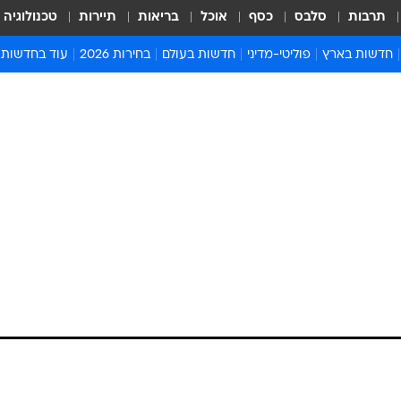
תרבות
סלבס
כסף
אוכל
בריאות
תיירות
טכנולוגיה
חדשות בארץ
פוליטי-מדיני
חדשות בעולם
בחירות 2026
עוד בחדשות
אירועים בארץ
פוליטיקה וממשל
המזרח התיכון
דעות ופרשנויו
חדשות פלילים ומשפט
יחסי חוץ
אירופה
סרי ושלזינגר
חינוך
אמריקה
פרויקטים מיוח
ישראלים בחו"ל
אסיה והפסיפיק
אסור לפספס
בריאות
אפריקה
מדע וסביבה
חברה ורווחה
הנחיות פיקוד 
ארכיון מדורים
זמני כניסת ש
לוח חופשות וח
לוח שנה
חדשות יהדות
חדשות המשפ