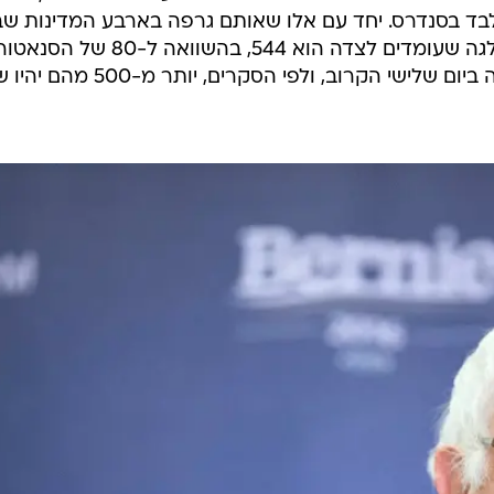
ו תמיכה בקלינטון לעומת 20 בלבד בסנדרס. יחד עם אלו שאותם גרפה בארבע המדינות 
התקיימו הבחירות, מספר נציגי המפלגה שעומדים לצדה הוא 544, בהשוואה ל-80 של הסנא
מוורמונט. כ-875 צירים יעמדו לבחירה ביום שלישי הקרוב, ולפי הסקרים, יותר מ-00