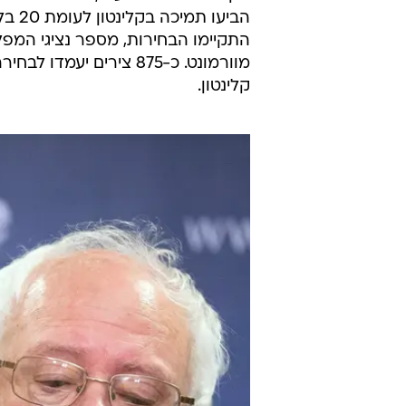
הביע
קלינטון.