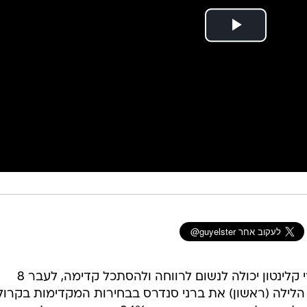
אחרי שגמגמה בתחילת המרוץ, הילרי קלינטון יכולה לנשום לרווחה ולהסתכל קדימה, לעבר 8
ילה (ראשון) את ברני סנדרס בבחירות המקדימות בקרולי