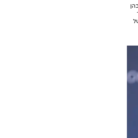
שבהן
טור
5 מהם יהיו של