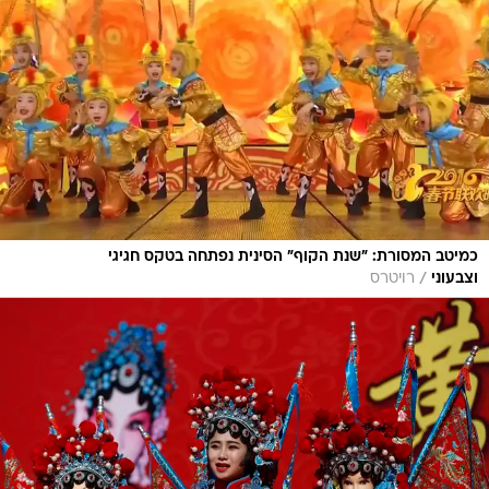
כמיטב המסורת: "שנת הקוף" הסינית נפתחה בטקס חגיגי
/
וצבעוני
רויטרס