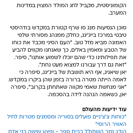
הקומוניסטית, מקביל לחג המולד המצוין במדינות
המערב.
סוכן הנסיעות מנג סו שרף קטורת במקדש בודהיסטי
טיבטי במרכז בייג'ינג, כחלק ממנהג מסורתי שלפי
האמונה מביא מזל טוב. "העם הסיני מכבד את כוחו
של הטבע ומאמין באלים, כך שאנחנו מקווים להביע
את תפילותינו כדי שהם יוכלו לשמוע אותנו", סיפר.
"זאת גם דרך עבורנו למצוא מעט נחת".
יאן שיאניג, אף היא תושבת של בייג'ינג, סיפרה כי
לאמה הייתה מטרה ברורה בזמן שהן ביקרו במקדש.
"אני מנחשת שאמי מקווה שאתחתן בקרוב", סיפרה
יאן, כשאמה הנהנה לידה בהסכמה.
עוד ידיעות מהעולם
"כוחות צ'צ'ניים פועלים בסוריה ומסמנים מטרות לחיל
האוויר הרוסי"
הודו: נמר השתולל בבית ספר - ופצע שישה בני אדם