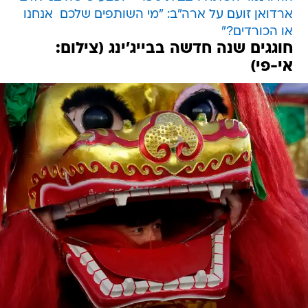
ארדואן זועם על ארה"ב: "מי השותפים שלכם  אנחנו
או הכורדים?"
חוגגים שנה חדשה בבייג'ינג (צילום:
אי-פי)