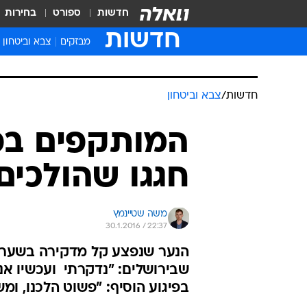
חדשות
ספורט
בחירות
חדשות
מבזקים
צבא וביטחון
חדשות
/
צבא וביטחון
המותקפים בפי
חגגו שהולכים 
משה שטיינמץ
30.1.2016 / 22:37
הנער שנפצע קל מדקירה בשער ש
שבירושלים: "נדקרתי  ועכשיו א
בפיגוע הוסיף: "פשוט הלכנו, ומ