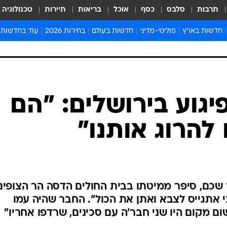
תרבות
סלבס
כסף
אוכל
בריאות
תיירות
טכנולוגיה
חדשות בארץ
פוליטי-מדיני
חדשות בעולם
בחירות 2026
עוד בחדשות
אירועים בארץ
פוליטיקה וממשל
המזרח התיכון
דעות ופרשנויו
חדשות פלילים ומשפט
יחסי חוץ
אירופה
סרי ושלזינגר
חינוך
אמריקה
פרויקטים מיוח
ישראלים בחו"ל
אסיה והפסיפיק
אסור לפספס
גוע בירושלים: "הם
בריאות
אפריקה
מדע וסביבה
להרוג אותנו"
חברה ורווחה
הנחיות פיקוד 
ארכיון מדורים
זמני כניסת ש
לוח חופשות וח
כם, סיפר ממיטתו בבית החולים הדסה הר הצופים
לוח שנה
ני אתגייס לצבא ואתן את הכול". החבר שהיה עמו
חדשות יהדות
שום מקום היו שני חבר'ה עם סכינים, שרדפו אחריו"
חדשות המשפ