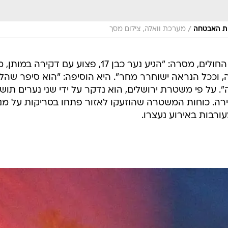
/
ות האבטחה
מערכת וואלה, צילום מסך
ד"ר אסנת לבציון-קורח, מנהלת בית החולים, מסרה: "הגיע נער כבן 17, פצוע עם דקירה
, וככל הנראה ישוחרר מחר". היא הוסיפה: "הוא סיפר שהלכ
". על פי משטרת ירושלים, הוא נדקר על ידי שני נערים תושב
 ו-15, שנמלטו מהזירה. כוחות המשטרה שהוזעקו לאזור פתחו בסריקות על מ
ורבות באירוע נעצרו.