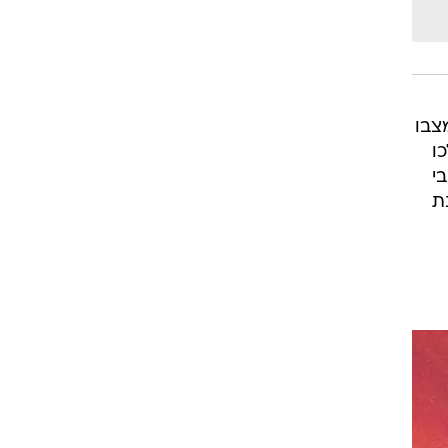
 במותן, מצבו
ו
י
נת