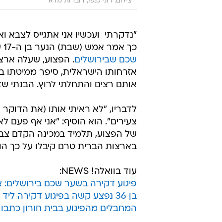
צילום: רוני כנפו, דוברות מדא
"נדקרתי  ועכשיו אני אתגייס לצבא וא
כך אמר אמש (שבת) הנער בן ה-17 שנפצע מוקדם יותר אתמול באורח קל
שכם שבירושלים
. הפצוע, שעלה ארצה
אזרחותו הישראלית, סיפר ממיטתו ב
אותם רצים והתחלתי לרוץ. הבנתי שזה
לדבריו, "לא ראיתי אותו (את הדוקר 
צעירים". הוא הוסיף: "אני אף פעם ל
של הפצוע, תלמיד במכינה הקדם צבאי
בארצות הברית טרם קיבלו על כך הו
עוד בוואלה! NEWS:
פיגוע דקירה בשער שכם בירושלים: צעיר בן 17
בן 36 נפצע קשה בפיגוע דקירה ליד גבעת זאב; המחבל נתפס
המחבלים מהפיגוע בבית חורון כתבו ב